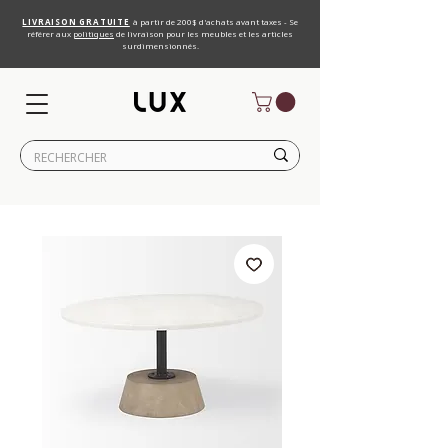
LIVRAISON GRATUITE
à partir de 200$ d'achats avant taxes - Se
référer aux
politiques
de livraison pour les meubles et les articles
surdimensionnés.