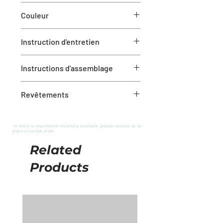
Queen avec rangement : 89"P x
Couleur
68"W x 57.5"H (168 lbs)
King avec rangement : 89"P x 85"W x
Velvet Sandstorm
47.25"H (279 lbs)
Instruction d'entretien
Passer l'aspirateur au besoin, et un
Instructions d'assemblage
nettoyage professionnel est
recommandé.
Déballez tous les composants et le
Revêtements
matériel.
Suivez le schéma fourni pour
Revêtement velvet couleur
assembler le produit.
Sandstorm
*If there is insufficient inventory available, please contact us to
Serrez fermement toutes les vis et
place a custom order.
Structure en bois et contreplaqué
tous les boulons.
Mousse haute densité
Related
Mécanisme de levage à gaz
Products