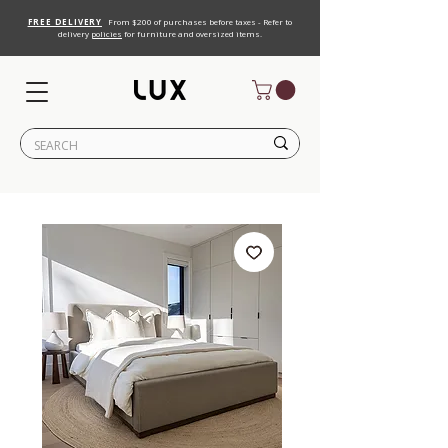
FREE DELIVERY
From $200 of purchases before taxes - Refer to
delivery
policies
for furniture and oversized items.