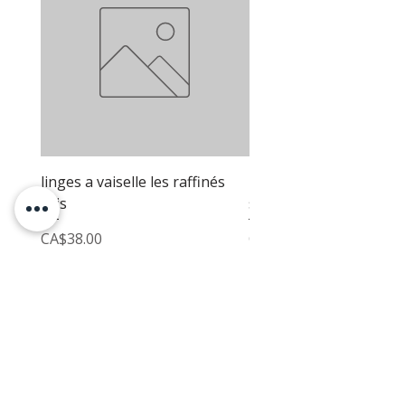
linges a vaiselle les raffinés
linges a vaiselle les raf
gris
sable
Price
Price
CA$38.00
CA$38.00
COMMERCIAL INTERIOR DESIGN:
PHONE
(514) 969-3616
EMAIL