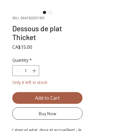
SKU: 064180357491
Dessous de plat
Thicket
Price
CA$15.00
Quantity
*
Only 6 left in stock
Add to Cart
Buy Now
Léger et aéré, doux et accueillant - le