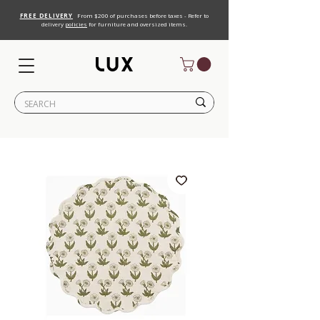
FREE DELIVERY
From $200 of purchases before taxes - Refer to
delivery
policies
for furniture and oversized items.