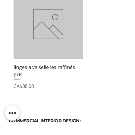
linges a vaiselle les raffinés
linges a vaiselle les raf
gris
sable
Price
Price
CA$38.00
CA$38.00
COMMERCIAL INTERIOR DESIGN:
PHONE
(514) 969-3616