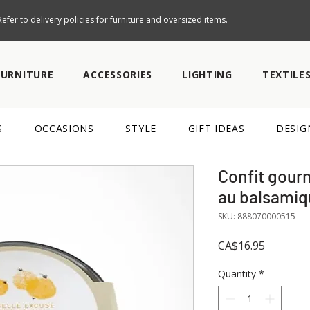
efer to delivery
policies
for furniture and oversized items.
FURNITURE
ACCESSORIES
LIGHTING
TEXTILE
S
OCCASIONS
STYLE
GIFT IDEAS
DESIG
Confit gour
au balsamiq
SKU: 888070000515
Price
CA$16.95
Quantity
*