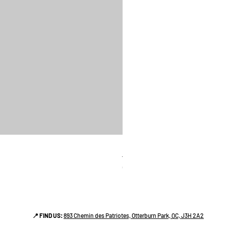
linges a vaiselle les raffiné
Price
CA$38.00
📍 FIND US:
893 Chemin des Patriotes, Otterburn Park, QC, J3H 2A2