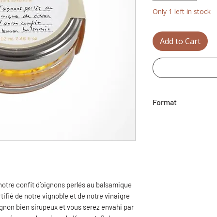
Only 1 left in stock
Add to Cart
Format
212 ml
re confit d’oignons perlés au balsamique
ortifié de notre vignoble et de notre vinaigre
ignon bien sirupeux et vous serez envahi par