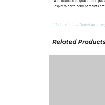
la délicatesse du goût et de la ju
inspirera certainement maints préte
*If there is insufficient invent
Related Product