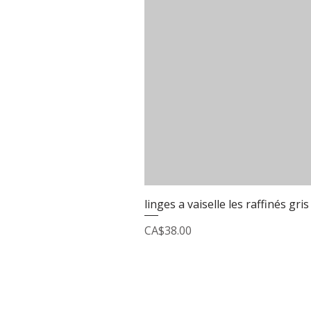
linges a vaiselle les raffinés gris
Price
CA$38.00