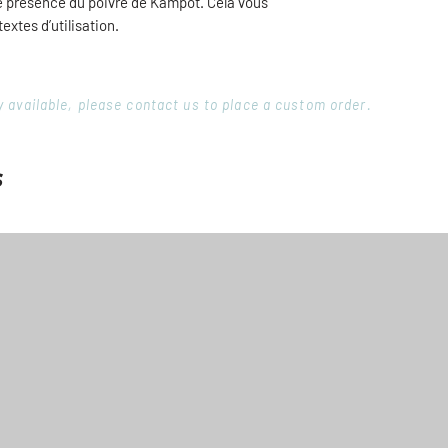
ste présence du poivre de Kampot. Cela vous
xtes d’utilisation.
ory available, please contact us to place a custom order.
s