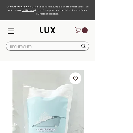
LIVRAISON GRATUITE
à partir de 200$ d'achats avant taxes - Se
référer aux
politiques
de livraison pour les meubles et les articles
surdimensionnés.