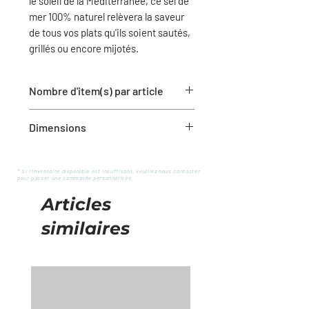
le soleil de la Méditerranée, ce sel de
mer 100% naturel relèvera la saveur
de tous vos plats qu'ils soient sautés,
grillés ou encore mijotés.
Nombre d'item(s) par article
1 sac
Dimensions
1 kg
* Si l'inventaire disponible est insuffisant, veuillez nous contacter
pour passer une commande personnalisée.
Articles
similaires