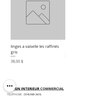
linges a vaiselle les raffinés
linges a vaiselle les raf
gris
sable
Prix
Prix
38,00 $
38,00 $
DESIGN INTERIEUR
COMMERCIAL
TÉLÉPHONE
(514) 969-3616
COURRIEL
info@atelierluxdesign.com