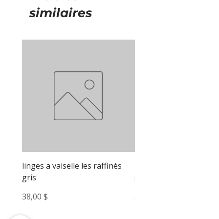
similaires
linges a vaiselle les raffinés
linges a vaiselle les raf
gris
sable
Prix
Prix
38,00 $
38,00 $