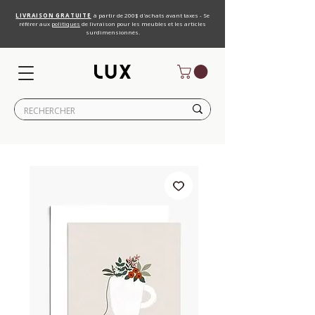
LIVRAISON GRATUITE
à partir de 200$ d'achats avant taxes - Se
référer aux
politiques
de livraison pour les meubles et les articles
surdimensionnés.