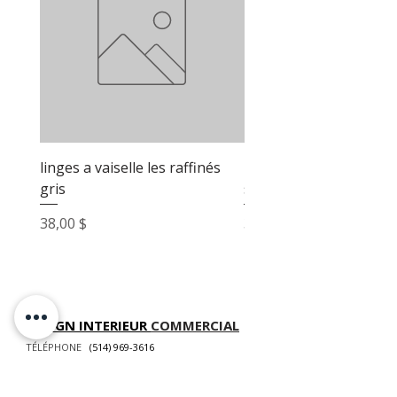
linges a vaiselle les raffinés
linges a vaiselle les raf
gris
sable
Prix
Prix
38,00 $
38,00 $
DESIGN INTERIEUR
COMMERCIAL
TÉLÉPHONE
(514) 969-3616
COURRIEL
info@atelierluxdesign.com