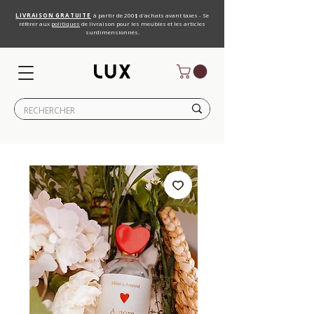
LIVRAISON GRATUITE
à partir de 200$ d'achats avant taxes - Se
référer aux
politiques
de livraison pour les meubles et les articles
surdimensionnés.