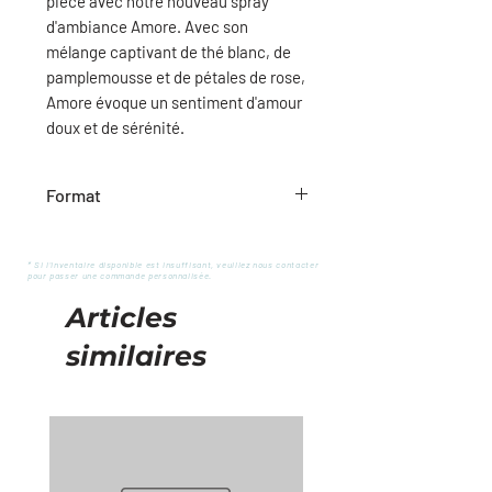
pièce avec notre nouveau
spray
d'ambiance Amore
. Avec son
mélange captivant de thé blanc, de
pamplemousse et de pétales de rose,
Amore évoque un sentiment d'amour
doux et de sérénité.
Format
100 ml
* Si l'inventaire disponible est insuffisant, veuillez nous contacter
pour passer une commande personnalisée.
Articles
similaires