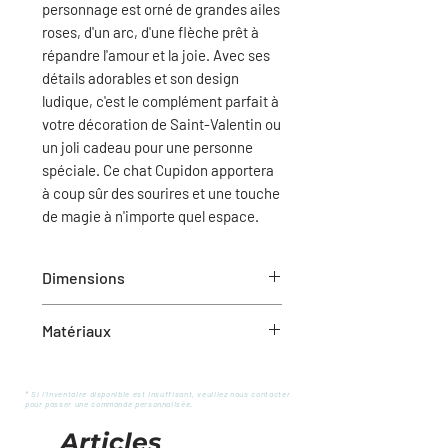
personnage est orné de grandes ailes
roses, d'un arc, d'une flèche prêt à
répandre l'amour et la joie. Avec ses
détails adorables et son design
ludique, c'est le complément parfait à
votre décoration de Saint-Valentin ou
un joli cadeau pour une personne
spéciale. Ce chat Cupidon apportera
à coup sûr des sourires et une touche
de magie à n'importe quel espace.
Dimensions
Matériaux
4.5"H
Feutre de laine/styro
* Si l'inventaire disponible est insuffisant, veuillez nous contacter
pour passer une commande personnalisée.
Articles