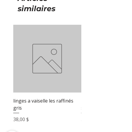
similaires
linges a vaiselle les raffinés
linges a vaiselle les raf
gris
sable
Prix
Prix
38,00 $
38,00 $