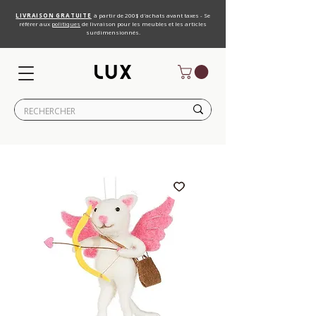
LIVRAISON GRATUITE
à partir de 200$ d'achats avant taxes - Se
référer aux
politiques
de livraison pour les meubles et les articles
surdimensionnés.