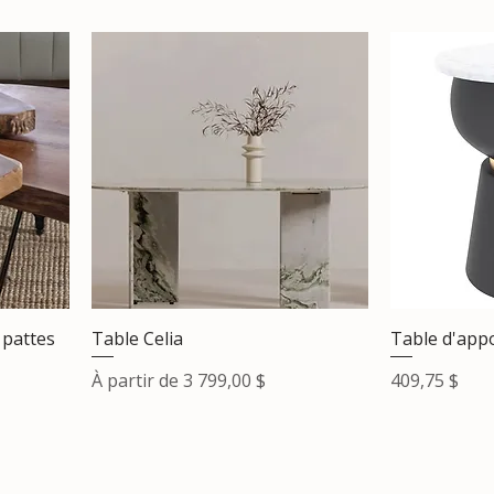
 pattes
Table Celia
Table d'appo
Prix promotionnel
Prix
À partir de
3 799,00 $
409,75 $