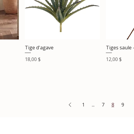
Tige d'agave
Tiges saule 
Prix
Prix
18,00 $
12,00 $
1
...
7
8
9