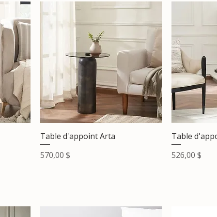
Table d'appoint Arta
Table d'app
Prix
Prix
570,00 $
526,00 $