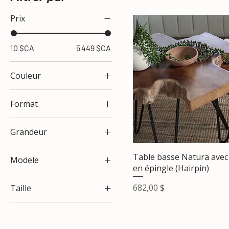
Prix
10 $CA
5 449 $CA
Couleur
Format
68 pouces
Grandeur
91 pouces
Nova 16''
Double
Table basse Natura avec
Modele
Nova 18''
Grand
en épingle (Hairpin)
Ovale
Nova 21''
King
Prix
682,00 $
Taille
Ronde
Table à café
King / Rangement
L
Petit
LG
Queen