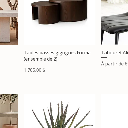
Tables basses gigognes Forma
Tabouret Ali
(ensemble de 2)
Prix promot
À partir de
6
Prix
1 705,00 $