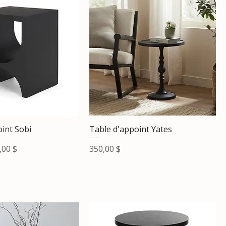
int Sobi
Table d'appoint Yates
x promotionnel
Prix
,00 $
350,00 $