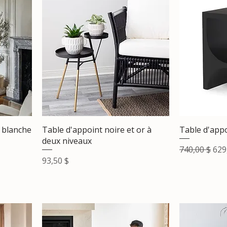
 blanche
Table d'appoint noire et or à
Table d'appo
deux niveaux
Prix original
Pri
740,00 $
629
Prix
93,50 $