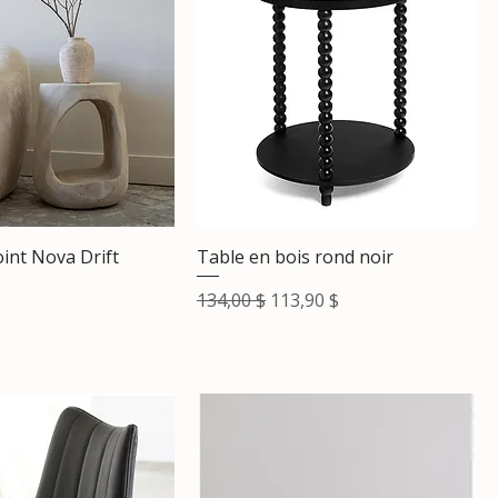
int Nova Drift
Table en bois rond noir
Prix original
Prix promotionnel
134,00 $
113,90 $