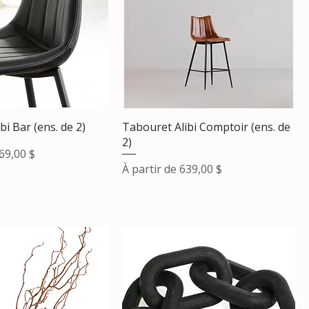
bi Bar (ens. de 2)
Tabouret Alibi Comptoir (ens. de
2)
ionnel
69,00 $
Prix promotionnel
À partir de
639,00 $