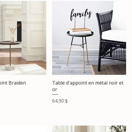
oint Braiden
Table d'appoint en métal noir et
or
Prix
64,90 $