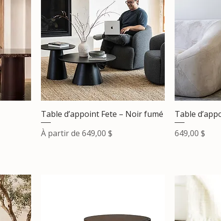
Table d’appoint Fete – Noir fumé
Table d’appo
Prix promotionnel
Prix
À partir de
649,00 $
649,00 $