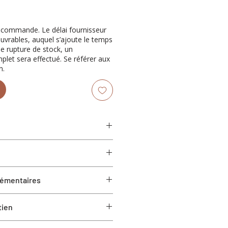
récommande. Le délai fournisseur
ouvrables, auquel s’ajoute le temps
de rupture de stock, un
et sera effectué. Se référer aux
n.
ourets (Hauteur Bar)
41.5” H
lémentaires
14.5"
disponible en version tabouret à
tien
en version chaise
mblage
vegan : à base d'eau, nettoyer les