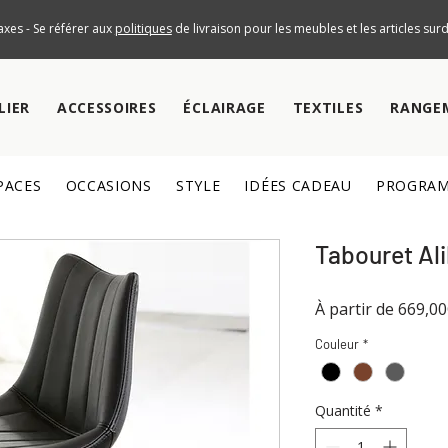
axes - Se référer aux
politiques
de livraison pour les meubles et les articles su
LIER
ACCESSOIRES
ÉCLAIRAGE
TEXTILES
RANGE
PACES
OCCASIONS
STYLE
IDÉES CADEAU
PROGRAM
Tabouret Ali
À partir de
669,0
Couleur
*
Quantité
*