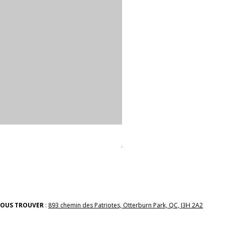
linges a vaiselle les raffiné
Prix
38,00 $
OUS TROUVER
:
893 chemin des Patriotes, Otterburn Park, QC, J3H 2A2