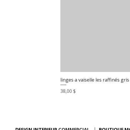
linges a vaiselle les raffinés gris
Prix
38,00 $
DESIGN INTERIEUR
COMMERCIAL
BOUTIQUE M