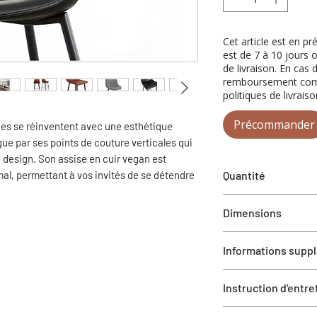
Cet article est en p
est de 7 à 10 jours 
de livraison. En cas 
remboursement compl
politiques de livraiso
Précommander
es se réinventent avec une esthétique
gue par ses points de couture verticales qui
 design. Son assise en cuir vegan est
al, permettant à vos invités de se détendre
Quantité
1 ensemble de 2 tab
Dimensions
18.0” W X 20.0” D X 
Informations supp
Hauteur d'assise 30"
Profondeur d'assise 
Ce modèle est aussi 
Largeur d'assise 17"
Instruction d'entre
hauteur comptoir et 
Nécessite un asse
Nettoyage pour cuir 