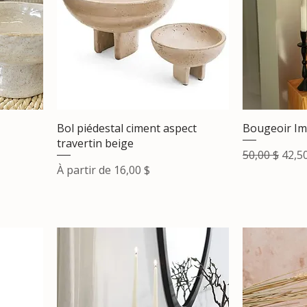
Bol piédestal ciment aspect
Bougeoir Im
travertin beige
Prix original
Prix
50,00 $
42,5
Prix promotionnel
À partir de
16,00 $