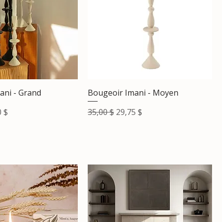
ani - Grand
Bougeoir Imani - Moyen
 promotionnel
Prix original
Prix promotionnel
0 $
35,00 $
29,75 $