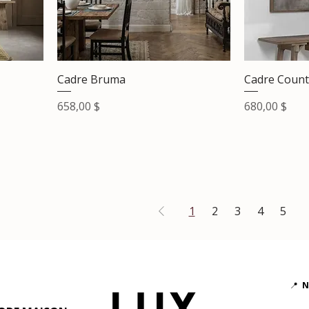
Cadre Bruma
Cadre Count
Prix
Prix
658,00 $
680,00 $
1
2
3
4
5
📍
N