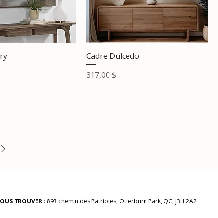
ry
Cadre Dulcedo
Prix
317,00 $
OUS TROUVER
:
893 chemin des Patriotes, Otterburn Park, QC, J3H 2A2