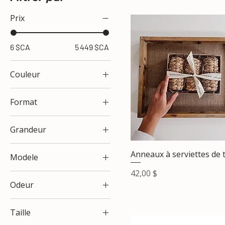
Prix
6 $CA
5 449 $CA
Couleur
Format
Grand
Grandeur
Petit
Grande
Anneaux à serviettes de 
Modele
Petite
Prix
42,00 $
Ovale
Odeur
Ronde
Bonfire
Taille
Cielo