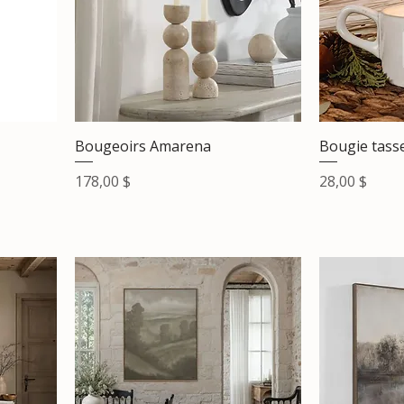
Bougeoirs Amarena
Bougie tasse
l
Prix
Prix
178,00 $
28,00 $