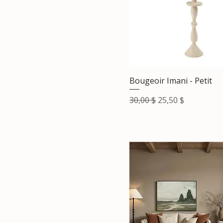
Bougeoir Imani - Petit
Prix original
Prix promotionne
30,00 $
25,50 $