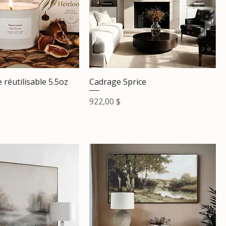
 réutilisable 5.5oz
Cadrage Sprice
Prix
922,00 $