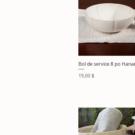
Bol de service 8 po Hana
Prix
19,00 $