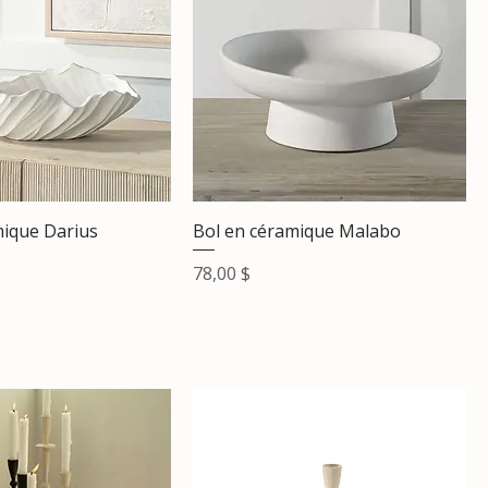
mique Darius
Bol en céramique Malabo
Prix
78,00 $