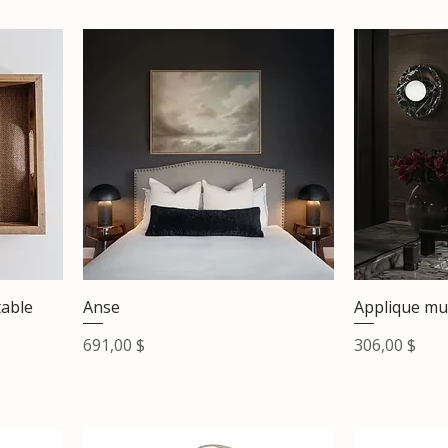
table
Anse
Applique mu
Prix
Prix
691,00 $
306,00 $