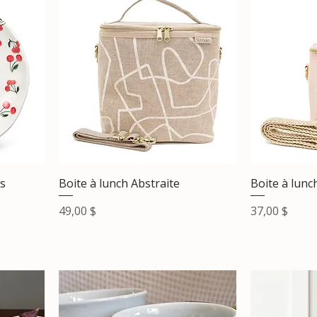
es
Boite à lunch Abstraite
Boite à lunc
Prix
Prix
49,00 $
37,00 $