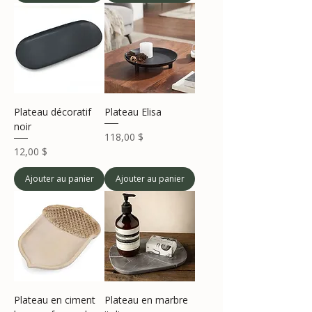
Plateau décoratif
Plateau Elisa
noir
Prix
118,00 $
Prix
12,00 $
Ajouter au panier
Ajouter au panier
Plateau en ciment
Plateau en marbre