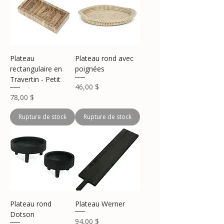
Plateau
Plateau rond avec
rectangulaire en
poignées
Travertin - Petit
Prix
46,00 $
Prix
78,00 $
Rupture de stock
Rupture de stock
Plateau rond
Plateau Werner
Dotson
Prix
94,00 $