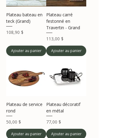
Plateau bateau en
Plateau carré
teck (Grand)
festonné en
Travertin - Grand
Prix
108,90 $
Prix
113,00 $
Ajouter au panier
Ajouter au panier
Plateau de service
Plateau décoratif
rond
en métal
Prix
Prix
50,00 $
77,00 $
Ajouter au panier
Ajouter au panier