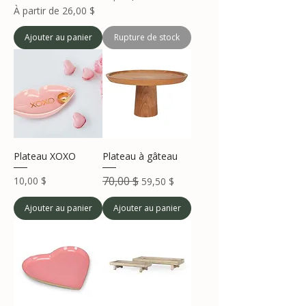
Prix promotionnel
À partir de
26,00 $
Ajouter au panier
Rupture de stock
Plateau XOXO
Plateau à gâteau
Prix
Prix original
70,00 $
Prix promotionnel
10,00 $
59,50 $
Ajouter au panier
Ajouter au panier