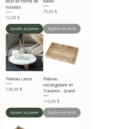
brun en forme de
italien
noisette
Prix
75,00 $
Prix
12,00 $
Ajouter au panier
Rupture de stock
Plateau Lance
Plateau
rectangulaire en
Prix
128,00 $
Travertin - Grand
Prix
115,00 $
Ajouter au panier
Rupture de stock