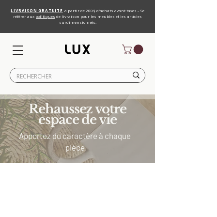
LIVRAISON GRATUITE
à partir de 200$ d'achats avant taxes - Se
référer aux
politiques
de livraison pour les meubles et les articles
surdimensionnés.
Rehaussez votre
espace de vie
Apportez du caractère à chaque
pièce