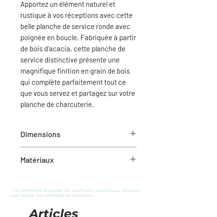
Apportez un élément naturel et
rustique à vos réceptions avec cette
belle planche de service ronde avec
poignée en boucle. Fabriquée à partir
de bois d'acacia, cette planche de
service distinctive présente une
magnifique finition en grain de bois
qui complète parfaitement tout ce
que vous servez et partagez sur votre
planche de charcuterie.
Dimensions
12" x 20"L
Matériaux
Bois d'acacia
* Si l'inventaire disponible est insuffisant, veuillez nous contacter
pour passer une commande personnalisée.
Articles