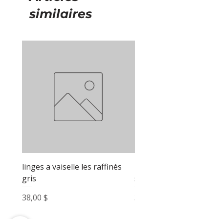
similaires
linges a vaiselle les raffinés
linges a vaiselle les raf
gris
sable
Prix
Prix
38,00 $
38,00 $