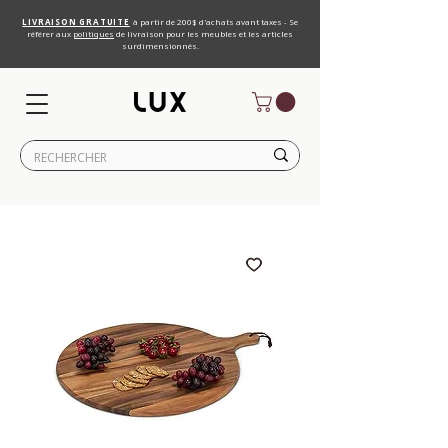
LIVRAISON GRATUITE
à partir de 200$ d'achats avant taxes - Se
référer aux
politiques
de livraison pour les meubles et les articles
surdimensionnés.