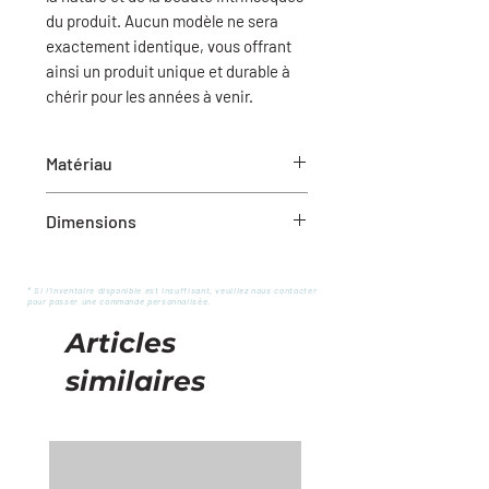
du produit. Aucun modèle ne sera
exactement identique, vous offrant
ainsi un produit unique et durable à
chérir pour les années à venir.
Matériau
Marbre
Dimensions
10" x 7" x 0.75" (L x l x h)
* Si l'inventaire disponible est insuffisant, veuillez nous contacter
pour passer une commande personnalisée.
Articles
similaires