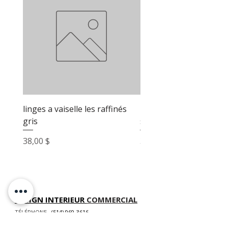
linges a vaiselle les raffinés
linges a vaiselle les raf
gris
sable
Prix
Prix
38,00 $
38,00 $
DESIGN INTERIEUR
COMMERCIAL
TÉLÉPHONE
(514) 969-3616
COURRIEL
info@atelierluxdesign.com