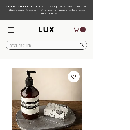
LIVRAISON GRATUITE
à partir de 200$ d'achats avant taxes - Se
référer aux
politiques
de livraison pour les meubles et les articles
surdimensionnés.