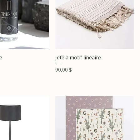
e
Jeté à motif linéaire
Prix
90,00 $