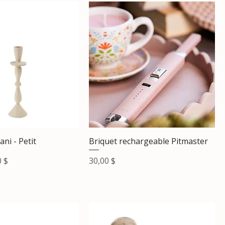
ni - Petit
Briquet rechargeable Pitmaster
 promotionnel
Prix
0 $
30,00 $