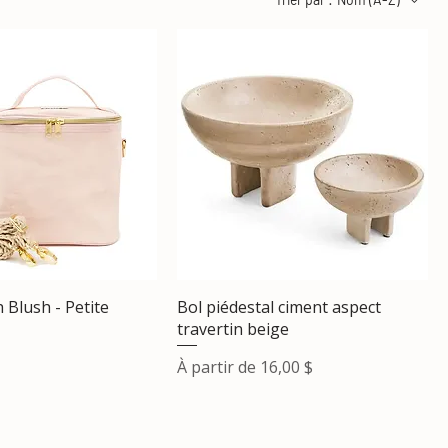
h Blush - Petite
Bol piédestal ciment aspect
travertin beige
Prix promotionnel
À partir de
16,00 $