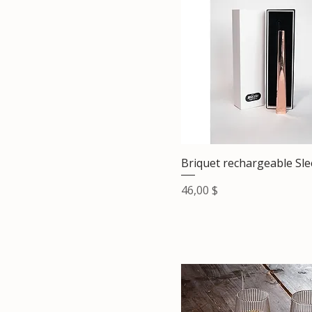
Briquet rechargeable Sl
Prix
46,00 $