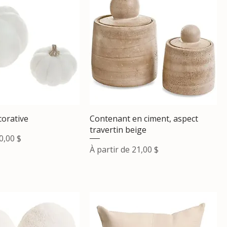
corative
Contenant en ciment, aspect
travertin beige
ionnel
0,00 $
Prix promotionnel
À partir de
21,00 $