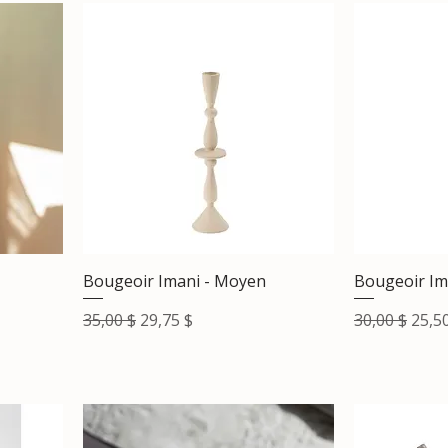
Bougeoir Imani - Moyen
Bougeoir Ima
l
Prix original
Prix promotionnel
Prix original
Prix
35,00 $
29,75 $
30,00 $
25,5