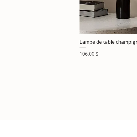
Lampe de table champig
Prix
106,00 $