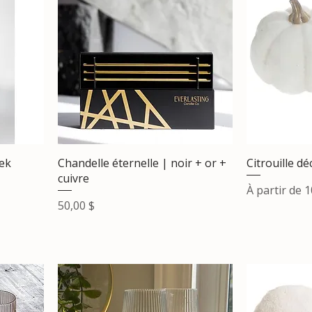
eek
Chandelle éternelle | noir + or +
Citrouille dé
cuivre
Prix promot
À partir de
1
Prix
50,00 $