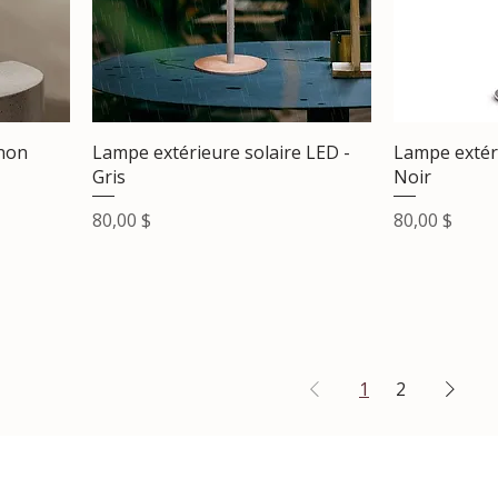
non
Lampe extérieure solaire LED -
Lampe extéri
Gris
Noir
Prix
Prix
80,00 $
80,00 $
1
2