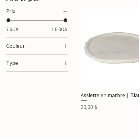
Prix
7 $CA
115 $CA
Couleur
Type
Chat
Chien
LG
Assiette en marbre | Bla
SM
Prix
20,00 $