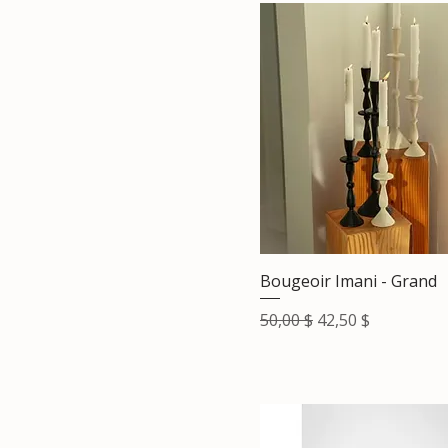
Bougeoir Imani - Grand
Prix original
Prix promotionne
50,00 $
42,50 $