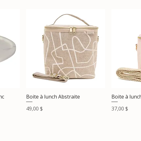
nc
Boite à lunch Abstraite
Boite à lunc
Prix
Prix
49,00 $
37,00 $