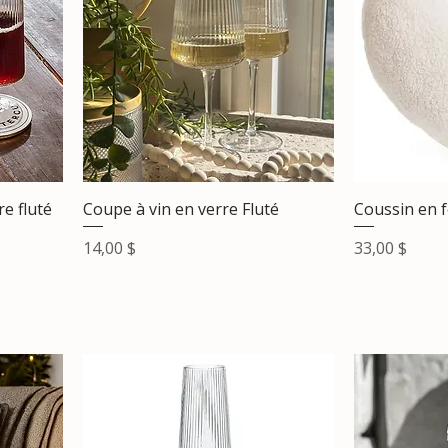
e fluté
Coupe à vin en verre Fluté
Coussin en 
Prix
Prix
14,00 $
33,00 $