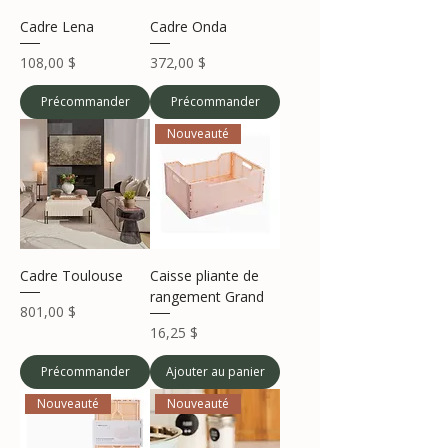
Cadre Lena
Cadre Onda
Prix
Prix
108,00 $
372,00 $
Précommander
Précommander
Nouveauté
Cadre Toulouse
Caisse pliante de
rangement Grand
Prix
801,00 $
Prix
16,25 $
Précommander
Ajouter au panier
Nouveauté
Nouveauté