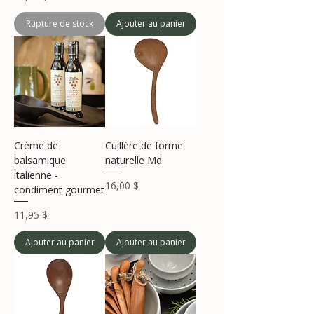
Rupture de stock
Ajouter au panier
Crème de
Cuillère de forme
balsamique
naturelle Md
italienne -
Prix
16,00 $
condiment gourmet
Prix
11,95 $
Ajouter au panier
Ajouter au panier