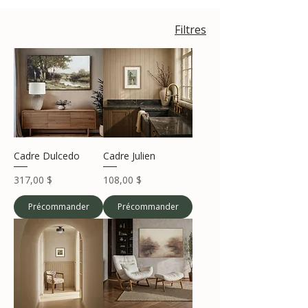
Filtres
Cadre Dulcedo
Cadre Julien
Prix
Prix
317,00 $
108,00 $
Précommander
Précommander