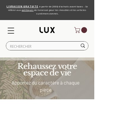
LIVRAISON GRATUITE
à partir de 200$ d'achats avant taxes - Se
référer aux
politiques
de livraison pour les meubles et les articles
surdimensionnés.
Rehaussez votre
espace de vie
Apportez du caractère à chaque
pièce