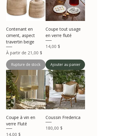
Contenant en
Coupe tout usage
ciment, aspect
en verre fluté
travertin beige
Prix
14,00 $
Prix promotionnel
À partir de
21,00 $
Rupture de stock
Ajouter au panier
Coupe à vin en
Coussin Frederica
verre Fluté
Prix
180,00 $
Prix
14,00 $