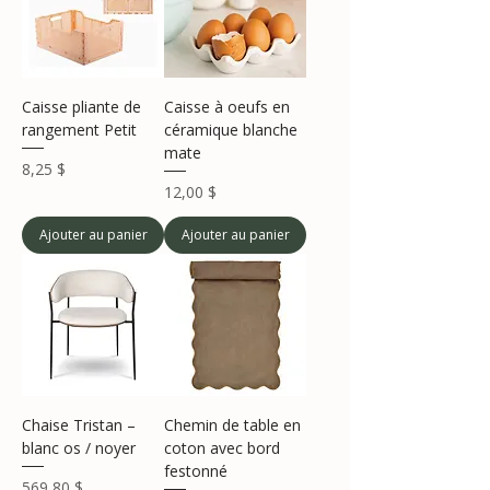
Caisse pliante de
Caisse à oeufs en
rangement Petit
céramique blanche
mate
Prix
8,25 $
Prix
12,00 $
Ajouter au panier
Ajouter au panier
Chaise Tristan –
Chemin de table en
blanc os / noyer
coton avec bord
festonné
Prix
569,80 $