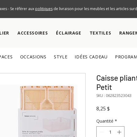
axes - Se référer aux
politiques
de livraison pour les meubles et les articles su
LIER
ACCESSOIRES
ÉCLAIRAGE
TEXTILES
RANGE
PACES
OCCASIONS
STYLE
IDÉES CADEAU
PROGRAM
Caisse plia
Petit
SKU : 062823523043
Prix
8,25 $
Quantité
*