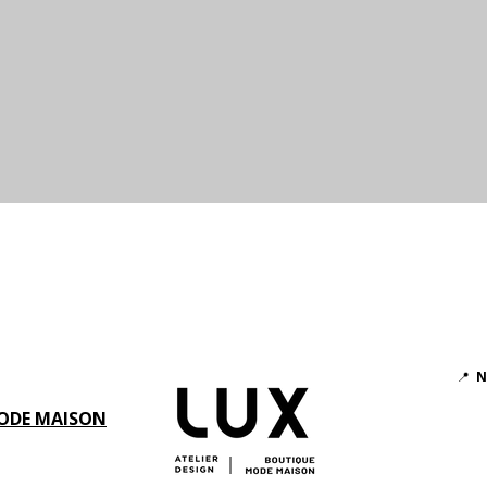
Aperçu rapide
📍
N
ODE MAISON