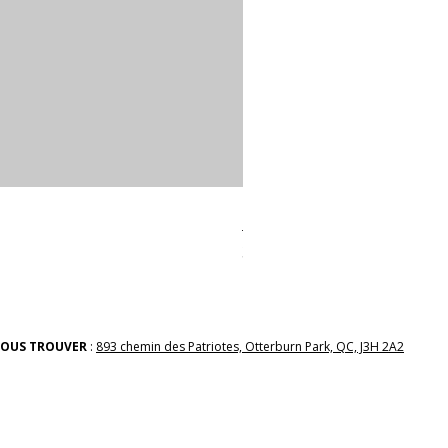
linges a vaiselle les raffiné
Prix
38,00 $
OUS TROUVER
:
893 chemin des Patriotes, Otterburn Park, QC, J3H 2A2