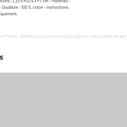
ons : L20 x H12,5 x P7 cm - Matériau :
- Doublure : 100 % coton - Instructions
niquement.
 insuffisant, veuillez nous contacter pour passer une commande pe
s