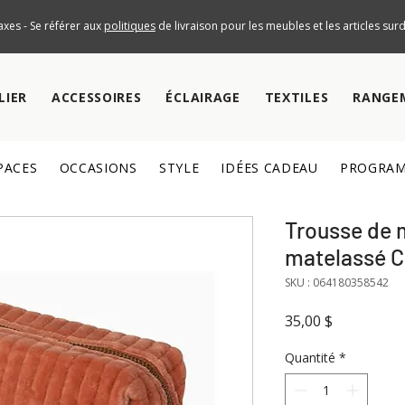
axes - Se référer aux
politiques
de livraison pour les meubles et les articles su
LIER
ACCESSOIRES
ÉCLAIRAGE
TEXTILES
RANGE
PACES
OCCASIONS
STYLE
IDÉES CADEAU
PROGRAM
Trousse de 
matelassé C
SKU : 064180358542
Prix
35,00 $
Quantité
*