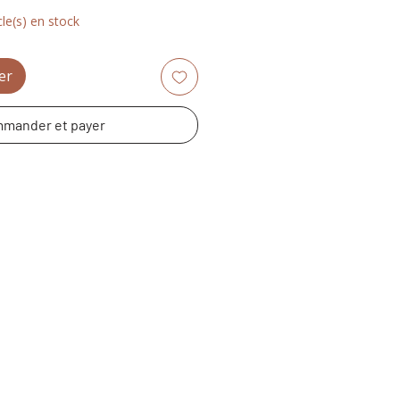
cle(s) en stock
er
mander et payer