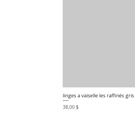
linges a vaiselle les raffinés gris
Prix
38,00 $