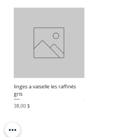
linges a vaiselle les raffinés
linges a vaiselle les raf
gris
sable
Prix
Prix
38,00 $
38,00 $