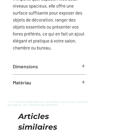
niveaux spacieux, elle offre une
surface suffisante pour exposer des
objets de décoration, ranger des
objets essentiels ou présenter vos
livres préférés, ce qui en fait un ajout
élégant et pratique à votre salon,
chambre ou bureau.
Dimensions
18,5" x 11,75" x 22" (L x l x H)
Matériau
Grand plateau : 12"
Petit plateau : 9"
Métal
* Si l'inventaire disponible est insuffisant, veuillez nous contacter
pour passer une commande personnalisée.
Articles
similaires