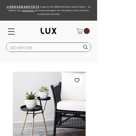
LIVRAISON GRATUITE
à partir de 200$ d'achats avant taxes - Se
référer aux
politiques
de livraison pour les meubles et les articles
surdimensionnés.