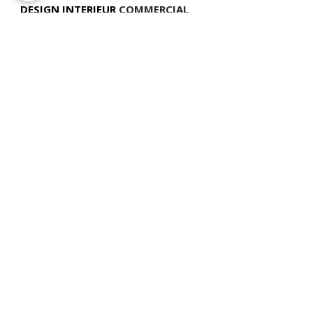
DESIGN INTERIEUR
COMMERCIAL
TÉLÉPHONE
(514) 969-3616
COURRIEL
info@atelierluxdesign.com
BOUTIQUE MODE MAISON
CARTES CADEAUX
NOS POLITIQUES
VOIR LES POLITIQUES DE LIVRAISON
ATELIER LUX DESIGN INC. Tous droits réservés ©
2026 Web Design par
Modella
Marketing
📍
NOUS TROUVER
:
893 chemin des Patriotes, Otterburn Park, QC,
J3H 2A2