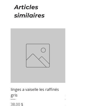
Articles
similaires
linges a vaiselle les raffinés
linges a vaiselle les raf
gris
sable
Prix
Prix
38,00 $
38,00 $