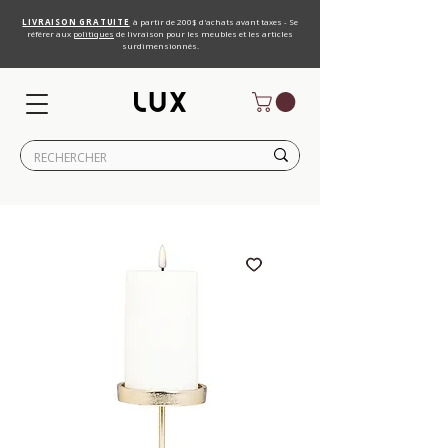
LIVRAISON GRATUITE
à partir de 200$ d'achats avant taxes - Se
référer aux
politiques
de livraison pour les meubles et les articles
surdimensionnés.