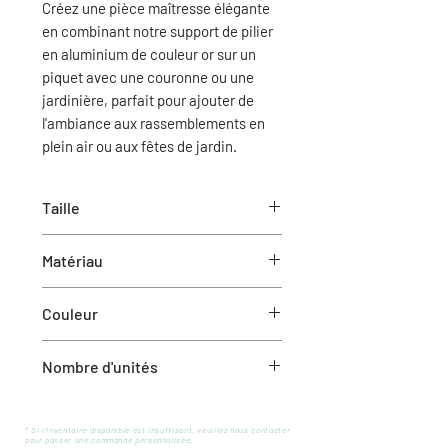
Créez une pièce maîtresse élégante
en combinant notre support de pilier
en aluminium de couleur or sur un
piquet avec une couronne ou une
jardinière, parfait pour ajouter de
l'ambiance aux rassemblements en
plein air ou aux fêtes de jardin.
Taille
3,5"H
Matériau
Aluminium
Couleur
Or
Nombre d'unités
1 support à bougie
* Si l'inventaire disponible est insuffisant, veuillez nous contacter
pour passer une commande personnalisée.