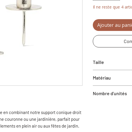
Il ne reste que 4 arti
Ajouter au pani
Com
Taille
4,5"H
Matériau
Aluminium
Nombre d'unités
1 support à bougie
e en combinant notre support conique droit
e couronne ou une jardinière, parfait pour
ements en plein air ou aux fêtes de jardin.