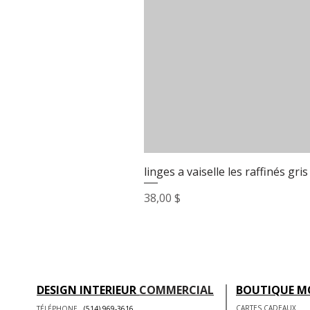
linges a vaiselle les raffinés gris
Prix
38,00 $
DESIGN INTERIEUR
COMMERCIAL
BOUTIQUE M
CARTES CADEAUX
TÉLÉPHONE
(514) 969-3616