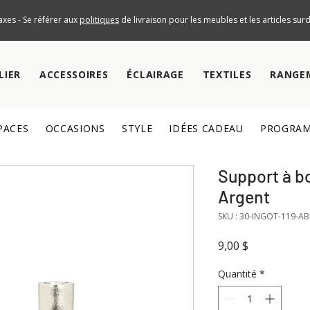
axes - Se référer aux
politiques
de livraison pour les meubles et les articles su
LIER
ACCESSOIRES
ÉCLAIRAGE
TEXTILES
RANGE
PACES
OCCASIONS
STYLE
IDÉES CADEAU
PROGRAM
Support à bo
Argent
SKU : 30-INGOT-119-A
Prix
9,00 $
Quantité
*