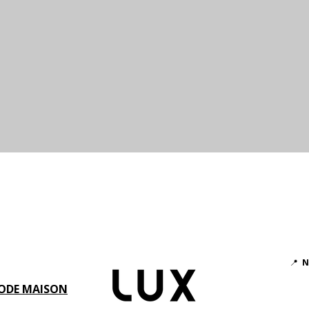
Aperçu rapide
📍
N
ODE MAISON