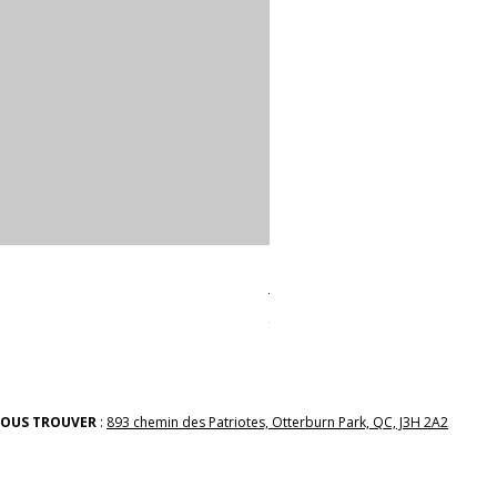
linges a vaiselle les raffiné
Prix
38,00 $
OUS TROUVER
:
893 chemin des Patriotes, Otterburn Park, QC, J3H 2A2