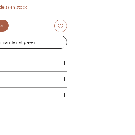
cle(s) en stock
er
mander et payer