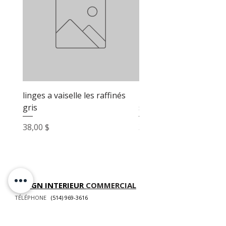
linges a vaiselle les raffinés
linges a vaiselle les raf
gris
sable
Prix
Prix
38,00 $
38,00 $
DESIGN INTERIEUR
COMMERCIAL
TÉLÉPHONE
(514) 969-3616
COURRIEL
info@atelierluxdesign.com