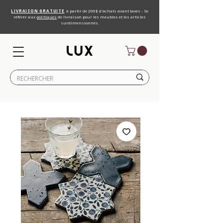
LIVRAISON GRATUITE
à partir de 200$ d'achats avant taxes - Se
référer aux
politiques
de livraison pour les meubles et les articles
surdimensionnés.