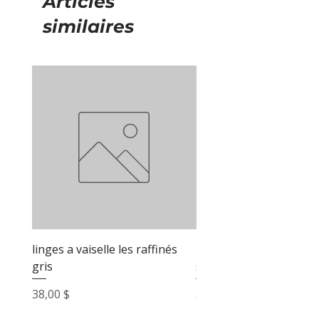
Articles
similaires
linges a vaiselle les raffinés
linges a vaiselle les raf
gris
sable
Prix
Prix
38,00 $
38,00 $