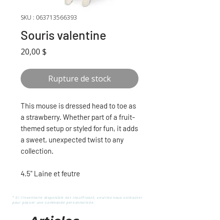
SKU : 063713566393
Souris valentine
Prix
20,00 $
Rupture de stock
This mouse is dressed head to toe as
a strawberry. Whether part of a fruit-
themed setup or styled for fun, it adds
a sweet, unexpected twist to any
collection.
4.5'' Laine et feutre
* Si l'inventaire disponible est insuffisant, veuillez nous contacter
pour passer une commande personnalisée.