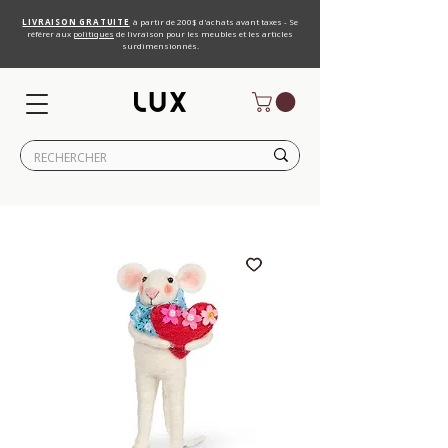
LIVRAISON GRATUITE
à partir de 200$ d'achats avant taxes - Se
référer aux
politiques
de livraison pour les meubles et les articles
surdimensionnés.