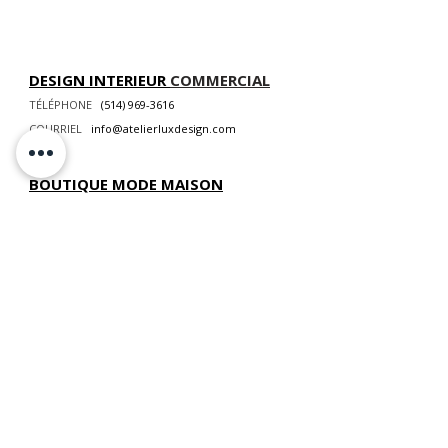
DESIGN INTERIEUR
COMMERCIAL
TÉLÉPHONE
(514) 969-3616
COURRIEL
info@atelierluxdesign.com
BOUTIQUE MODE MAISON
CARTES CADEAUX
NOS POLITIQUES
VOIR LES POLITIQUES DE LIVRAISON
ATELIER LUX DESIGN INC. Tous droits réservés ©
2026 Web Design par
Modella
Marketing
📍
NOUS TROUVER
:
893 chemin des Patriotes, Otterburn Park, QC,
J3H 2A2