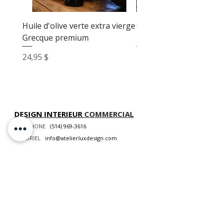
Huile d'olive verte extra vierge
Crème de balsamique i
Grecque premium
- condiment gourmet
Prix
Prix
24,95 $
11,95 $
DESIGN INTERIEUR
COMMERCIAL
TÉLÉPHONE
(514) 969-3616
COURRIEL
info@atelierluxdesign.com
BOUTIQUE MODE MAISON
CARTES CADEAUX
NOS POLITIQUES
VOIR LES POLITIQUES DE LIVRAISON