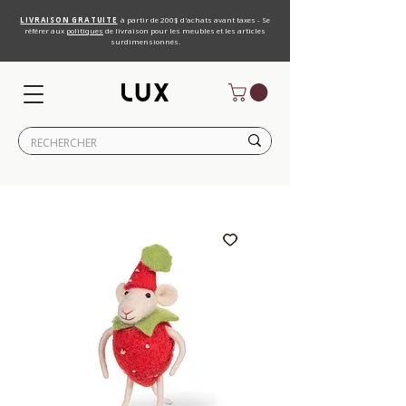
LIVRAISON GRATUITE
à partir de 200$ d'achats avant taxes - Se
référer aux
politiques
de livraison pour les meubles et les articles
surdimensionnés.