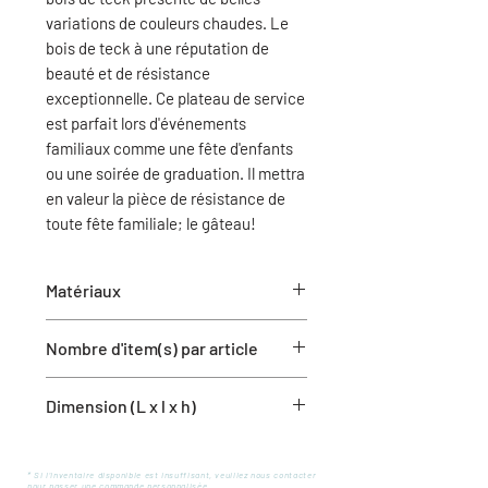
variations de couleurs chaudes. Le
bois de teck à une réputation de
beauté et de résistance
exceptionnelle. Ce plateau de service
est parfait lors d'événements
familiaux comme une fête d'enfants
ou une soirée de graduation. Il mettra
en valeur la pièce de résistance de
toute fête familiale; le gâteau!
Matériaux
Bois de teck
Nombre d'item(s) par article
1 plateau
Dimension (L x l x h)
11'' x 11'' x 3.5''
* Si l'inventaire disponible est insuffisant, veuillez nous contacter
pour passer une commande personnalisée.