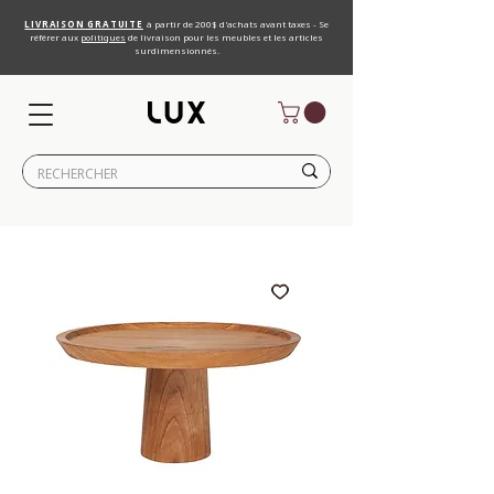
LIVRAISON GRATUITE
à partir de 200$ d'achats avant taxes - Se
référer aux
politiques
de livraison pour les meubles et les articles
surdimensionnés.