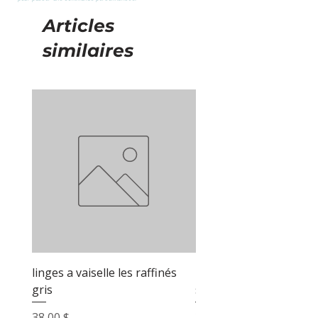
Articles
similaires
linges a vaiselle les raffinés
linges a vaiselle les raf
gris
sable
Prix
Prix
38,00 $
38,00 $