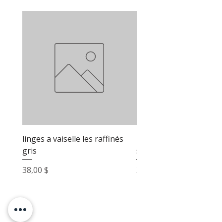
linges a vaiselle les raffinés
linges a vaiselle les raf
gris
sable
Prix
Prix
38,00 $
38,00 $