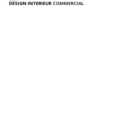
DESIGN INTERIEUR
COMMERCIAL
TÉLÉPHONE
(514) 969-3616
COURRIEL
info@atelierluxdesign.com
BOUTIQUE MODE MAISON
CARTES CADEAUX
NOS POLITIQUES
VOIR LES POLITIQUES DE LIVRAISON
ATELIER LUX DESIGN INC. Tous droits réservés ©
2026 Web Design par
Modella
Marketing
📍
NOUS TROUVER
:
893 chemin des Patriotes, Otterburn Park, QC,
J3H 2A2