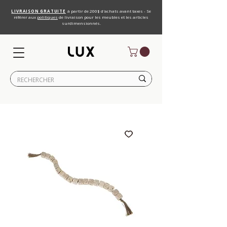
LIVRAISON GRATUITE
à partir de 200$ d'achats avant taxes - Se
référer aux
politiques
de livraison pour les meubles et les articles
surdimensionnés.