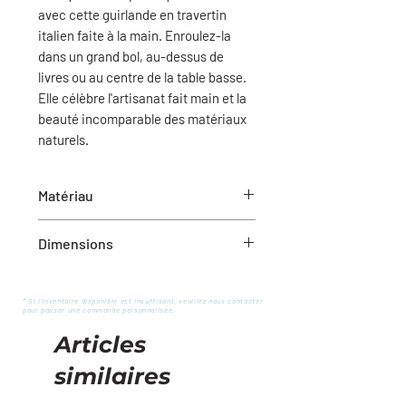
avec cette guirlande en travertin
italien faite à la main. Enroulez-la
dans un grand bol, au-dessus de
livres ou au centre de la table basse.
Elle célèbre l'artisanat fait main et la
beauté incomparable des matériaux
naturels.
Matériau
Travertin
Dimensions
26" x 1" x 1" (L x l x H)
* Si l'inventaire disponible est insuffisant, veuillez nous contacter
pour passer une commande personnalisée.
Articles
similaires