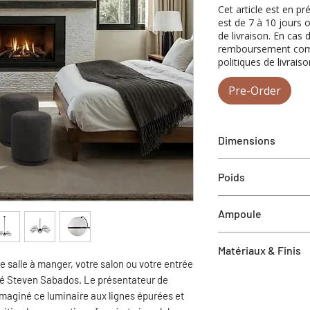
Cet article est en p
est de 7 à 10 jours 
de livraison. En cas 
remboursement compl
politiques de livraiso
Pre-Order
Dimensions
36"L x 69.25"H x 36
Poids
Hauteur du tube : 6
31.46 lbs
Ampoule
*Ampoule non inclus
Matériaux & Finis
pour cet appareil.
e salle à manger, votre salon ou votre entrée
Base : E26
Structure : Fer finiti
né Steven Sabados. Le présentateur de
Max Wattage : 40W 
imaginé ce luminaire aux lignes épurées et
Power Connection : 