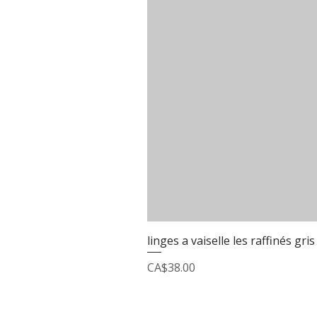
linges a vaiselle les raffinés gris
Price
CA$38.00