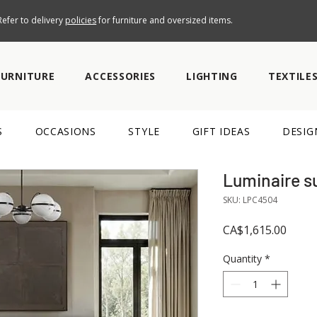
efer to delivery
policies
for furniture and oversized items.
FURNITURE
ACCESSORIES
LIGHTING
TEXTILE
S
OCCASIONS
STYLE
GIFT IDEAS
DESIG
Luminaire 
SKU: LPC4504
Price
CA$1,615.00
Quantity
*