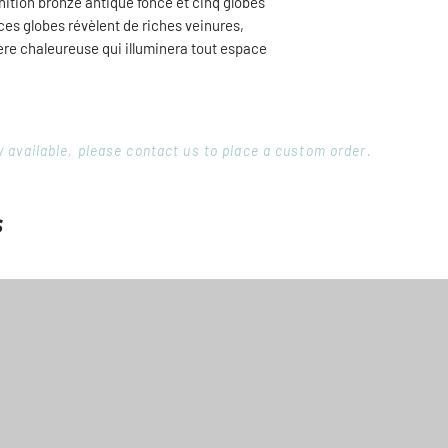
inition bronze antique foncé et cinq globes
(câblé)
 ces globes révèlent de riches veinures,
ière chaleureuse qui illuminera tout espace
ory available, please contact us to place a custom order.
s