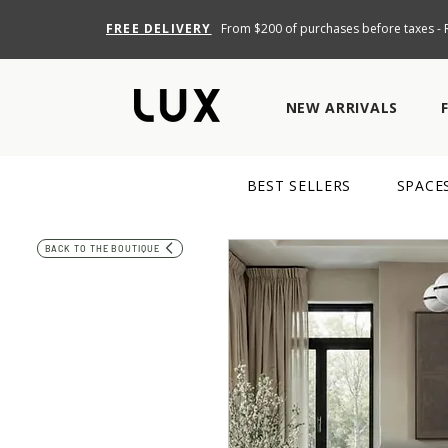
FREE DELIVERY
From $200 of purchases before taxes - R
NEW ARRIVALS
BEST SELLERS
SPACE
BACK TO THE BOUTIQUE