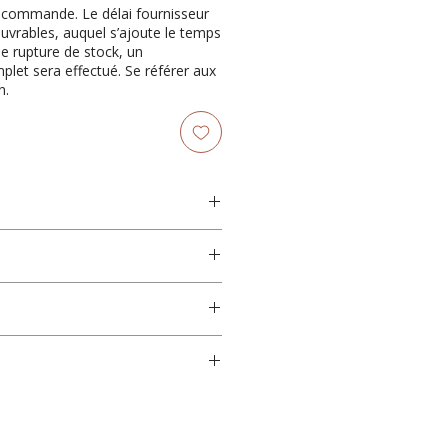
récommande. Le délai fournisseur
ouvrables, auquel s’ajoute le temps
de rupture de stock, un
et sera effectué. Se référer aux
n.
"P
0"H
e. 5 ampoules sont nécessaires
on albâtre
incandescent / LED
Raccordement électrique fixe