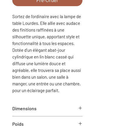
Pre-Order
Sortez de l'ordinaire avec la lampe de
table Lourdes. Elle allie avec audace
des finitions raffinées à une
silhouette unique, apportant style et
fonctionnalité à tous les espaces.
Dotée d'un élégant abat-jour
cylindrique en lin blanc cassé qui
diffuse une lumière douce et
agréable, elle trouvera sa place aussi
bien dans un salon, une salle à
manger, une entrée ou une chambre,
pour un éclairage parfait.
Dimensions
Dia-17" x 29.25"H
Poids
Hauteur de l'abat-jour : 8"H