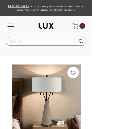
FREE DELIVERY
From $200 of purchases before taxes - Refer to
delivery
policies
for furniture and oversized items.