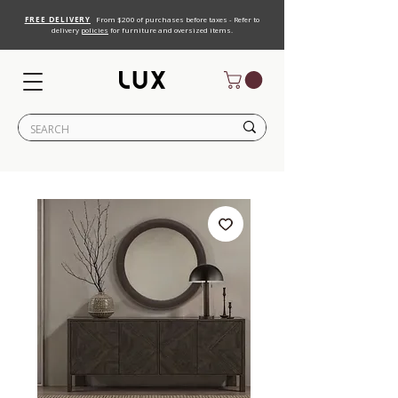
FREE DELIVERY
From $200 of purchases before taxes - Refer to
delivery
policies
for furniture and oversized items.