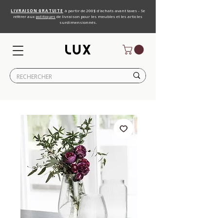
LIVRAISON GRATUITE
à partir de 200$ d'achats avant taxes - Se
référer aux
politiques
de livraison pour les meubles et les articles
surdimensionnés.