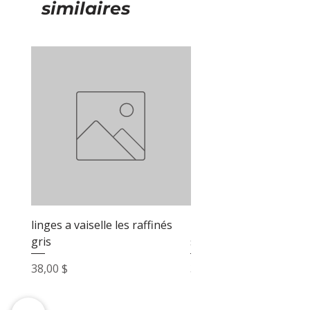
similaires
linges a vaiselle les raffinés
linges a vaiselle les raf
gris
sable
Prix
Prix
38,00 $
38,00 $