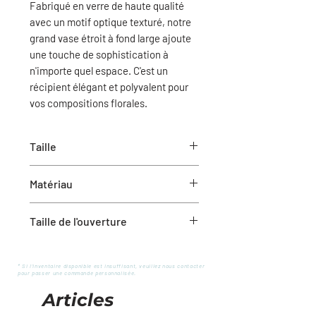
Fabriqué en verre de haute qualité
avec un motif optique texturé, notre
grand vase étroit à fond large ajoute
une touche de sophistication à
n'importe quel espace. C'est un
récipient élégant et polyvalent pour
vos compositions florales.
Taille
10"H
Matériau
Verre
Taille de l'ouverture
3,5"D
* Si l'inventaire disponible est insuffisant, veuillez nous contacter
pour passer une commande personnalisée.
Articles