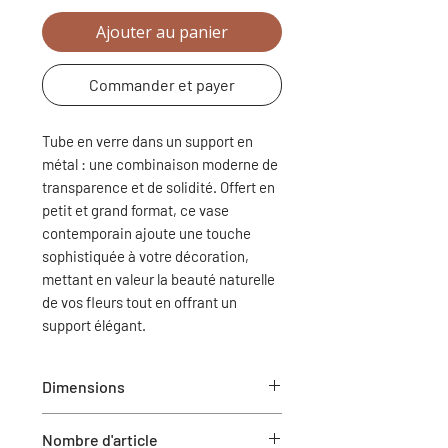
Ajouter au panier
Commander et payer
Tube en verre dans un support en
métal : une combinaison moderne de
transparence et de solidité. Offert en
petit et grand format, ce vase
contemporain ajoute une touche
sophistiquée à votre décoration,
mettant en valeur la beauté naturelle
de vos fleurs tout en offrant un
support élégant.
Dimensions
S : 1" dia x 10"H
Nombre d'article
L : 1" dia x 12"H