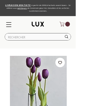
LIVRAISON GRATUITE
à partir de 200$ d'achats avant taxes - Se
référer aux
politiques
de livraison pour les meubles et les articles
surdimensionnés.