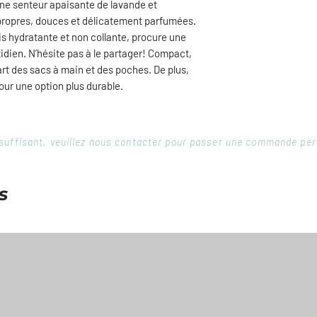
une senteur apaisante de lavande et
 propres, douces et délicatement parfumées.
ois hydratante et non collante, procure une
tidien. N’hésite pas à le partager! Compact,
part des sacs à main et des poches. De plus,
ur une option plus durable.
 insuffisant, veuillez nous contacter pour passer une commande pe
s