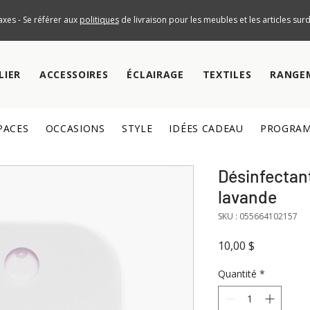
axes - Se référer aux
politiques
de livraison pour les meubles et les articles su
LIER
ACCESSOIRES
ÉCLAIRAGE
TEXTILES
RANGE
PACES
OCCASIONS
STYLE
IDÉES CADEAU
PROGRAM
Désinfectan
lavande
SKU : 055664102157
Prix
10,00 $
Quantité
*