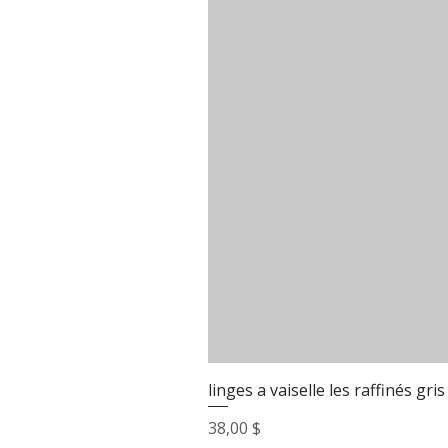
linges a vaiselle les raffinés gris
Prix
38,00 $