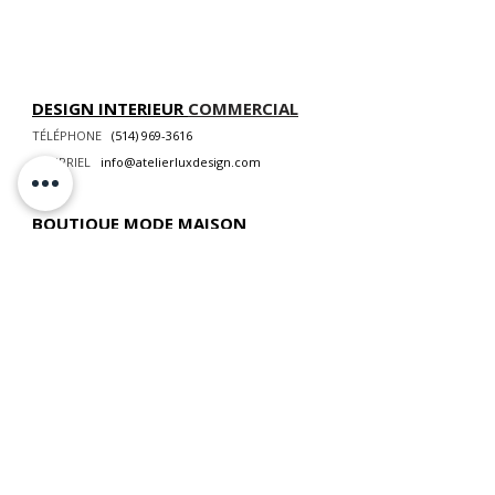
DESIGN INTERIEUR
COMMERCIAL
TÉLÉPHONE
(514) 969-3616
COURRIEL
info@atelierluxdesign.com
BOUTIQUE MODE MAISON
CARTES CADEAUX
NOS POLITIQUES
VOIR LES POLITIQUES DE LIVRAISON
ATELIER LUX DESIGN INC. Tous droits réservés ©
2026 Web Design par
Modella
Marketing
📍
NOUS TROUVER
:
893 chemin des Patriotes, Otterburn Park, QC,
J3H 2A2