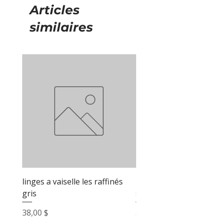
Articles
similaires
linges a vaiselle les raffinés
linges a vaiselle les raf
gris
sable
Prix
Prix
38,00 $
38,00 $