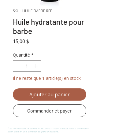
SKU : HUILE-BARBE-REB
Huile hydratante pour
barbe
Prix
15,00 $
Quantité
*
Il ne reste que 1 article(s) en stock
Ajouter au panier
Commander et payer
* Si l'inventaire disponible est insuffisant, veuillez nous contacter
pour passer une commande personnalisée.