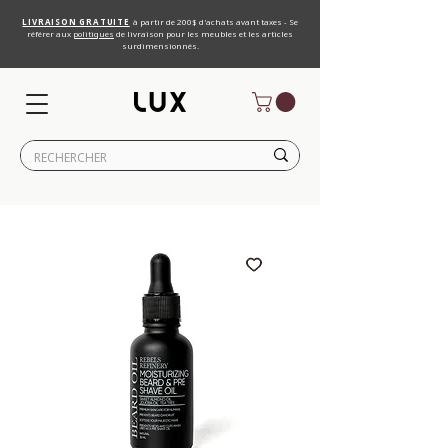
LIVRAISON GRATUITE
à partir de 200$ d'achats avant taxes - Se
référer aux
politiques
de livraison pour les meubles et les articles
surdimensionnés.