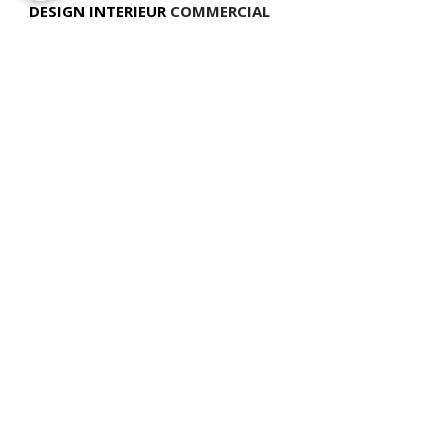
DESIGN INTERIEUR
COMMERCIAL
TÉLÉPHONE
(514) 969-3616
COURRIEL
info@atelierluxdesign.com
BOUTIQUE MODE MAISON
CARTES CADEAUX
NOS POLITIQUES
VOIR LES POLITIQUES DE LIVRAISON
ATELIER LUX DESIGN INC. Tous droits réservés ©
2026 Web Design par
Modella
Marketing
📍
NOUS TROUVER
:
893 chemin des Patriotes, Otterburn Park, QC,
J3H 2A2