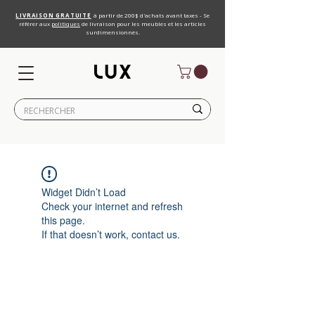
LIVRAISON GRATUITE
à partir de 200$ d'achats avant taxes - Se
référer aux
politiques
de livraison pour les meubles et les articles
surdimensionnés.
Widget Didn’t Load
Check your internet and refresh
this page.
If that doesn’t work, contact us.