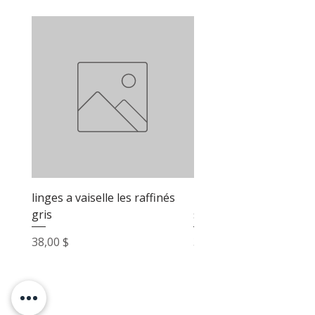
linges a vaiselle les raffinés
linges a vaiselle les raf
gris
sable
Prix
Prix
38,00 $
38,00 $