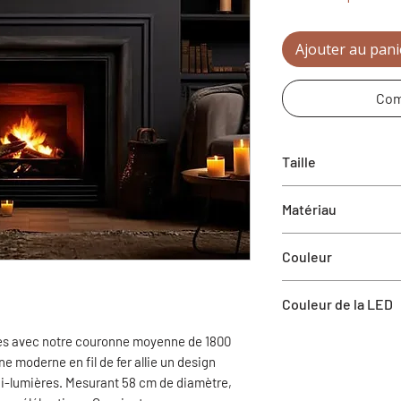
Ajouter au pani
Com
Taille
Matériau
23"D
Couleur
Métal
Or
Couleur de la LED
Blanc chaud
tes avec notre couronne moyenne de 1800
 moderne en fil de fer allie un design
ni-lumières. Mesurant 58 cm de diamètre,