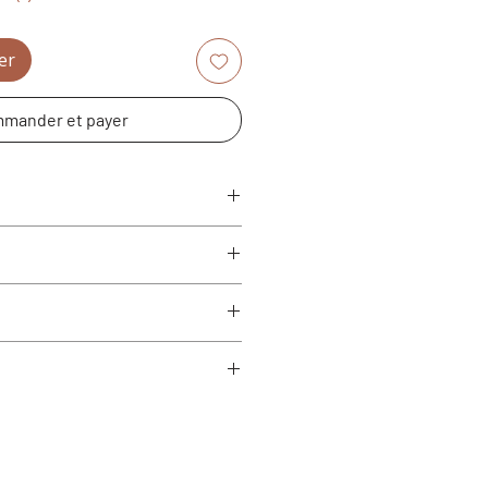
er
mander et payer