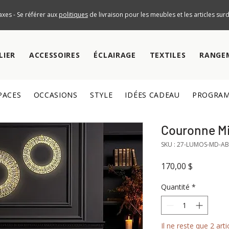
axes - Se référer aux
politiques
de livraison pour les meubles et les articles su
LIER
ACCESSOIRES
ÉCLAIRAGE
TEXTILES
RANGE
PACES
OCCASIONS
STYLE
IDÉES CADEAU
PROGRAM
Couronne M
SKU : 27-LUMOS-MD-A
Prix
170,00 $
Quantité
*
Il ne reste que 2 arti