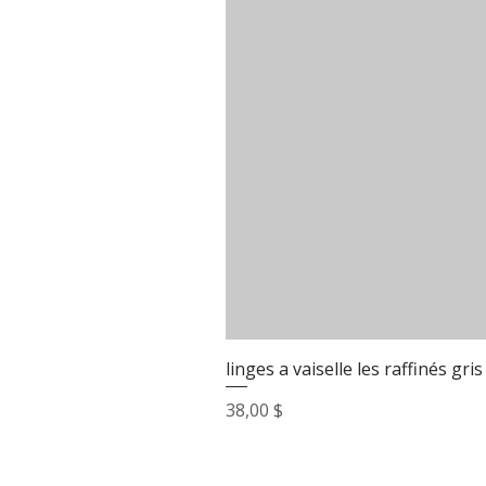
linges a vaiselle les raffinés gris
Prix
38,00 $