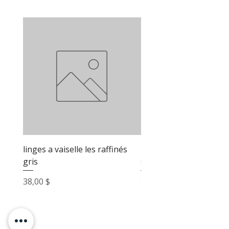
linges a vaiselle les raffinés
linges a vaiselle les raf
gris
sable
Prix
Prix
38,00 $
38,00 $