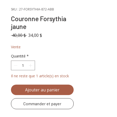
SKU : 27-FORSYTHIA-872-ABB
Couronne Forsythia
jaune
Prix
Prix
 40,00 $ 
34,00 $
original
promotionnel
Vente
Quantité
*
Il ne reste que 1 article(s) en stock
Ajouter au panier
Commander et payer