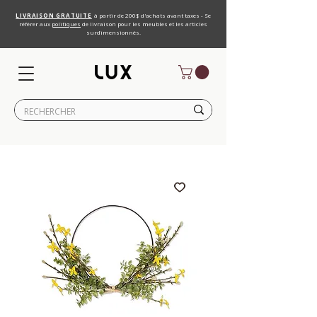
LIVRAISON GRATUITE
à partir de 200$ d'achats avant taxes - Se
référer aux
politiques
de livraison pour les meubles et les articles
surdimensionnés.