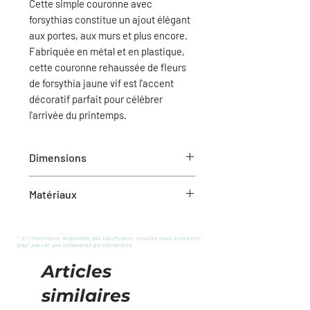
Cette simple couronne avec
forsythias constitue un ajout élégant
aux portes, aux murs et plus encore.
Fabriquée en métal et en plastique,
cette couronne rehaussée de fleurs
de forsythia jaune vif est l'accent
décoratif parfait pour célébrer
l'arrivée du printemps.
Dimensions
18" L
Matériaux
Métal et plastique
* Si l'inventaire disponible est insuffisant, veuillez nous contacter
pour passer une commande personnalisée.
Articles
similaires