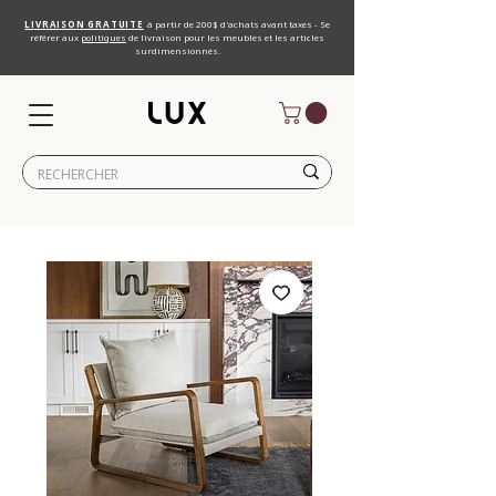
LIVRAISON GRATUITE
à partir de 200$ d'achats avant taxes - Se
référer aux
politiques
de livraison pour les meubles et les articles
surdimensionnés.