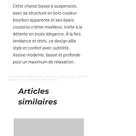
Cette
chaise basse à suspension
,
avec sa
structure en bois couleur
bourbon
apparente et ses
épais
coussins crème moelleux
, invite à la
détente en toute élégance. À la fois
tendance et rétro
, ce design allie
style et confort
avec subtilité.
Assise moderne, basse et profonde
pour un maximum de relaxation.
* Si l'inventaire disponible est insuffisant, veuillez nous contacter
pour passer une commande personnalisée.
Articles
similaires