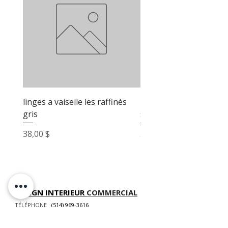
linges a vaiselle les raffinés
linges a vaiselle les raf
gris
sable
Prix
Prix
38,00 $
38,00 $
DESIGN INTERIEUR
COMMERCIAL
TÉLÉPHONE
(514) 969-3616
COURRIEL
info@atelierluxdesign.com