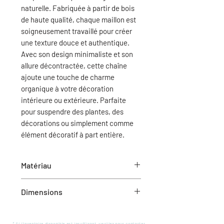
naturelle. Fabriquée à partir de bois
de haute qualité, chaque maillon est
soigneusement travaillé pour créer
une texture douce et authentique.
Avec son design minimaliste et son
allure décontractée, cette chaîne
ajoute une touche de charme
organique à votre décoration
intérieure ou extérieure. Parfaite
pour suspendre des plantes, des
décorations ou simplement comme
élément décoratif à part entière.
Matériau
Bois
Dimensions
9.5”L x 2.0”W x 21.0”H
* Si l'inventaire disponible est insuffisant, veuillez nous contacter