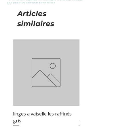
pour passer une commande personnalisée.
Articles
similaires
linges a vaiselle les raffinés
linges a vaiselle les raf
gris
sable