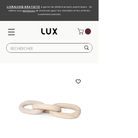
LIVRAISON GRATUITE
à partir de 200$ d'achats avant taxes - Se
référer aux
politiques
de livraison pour les meubles et les articles
surdimensionnés.