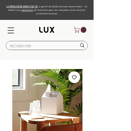
LIVRAISON GRATUITE
à partir de 200$ d'achats avant taxes - Se
référer aux
politiques
de livraison pour les meubles et les articles
surdimensionnés.