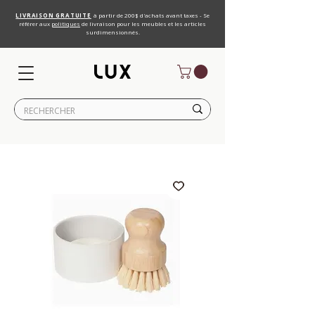
LIVRAISON GRATUITE
à partir de 200$ d'achats avant taxes - Se
référer aux
politiques
de livraison pour les meubles et les articles
surdimensionnés.