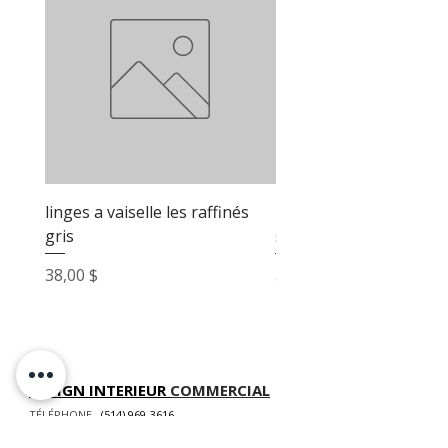
linges a vaiselle les raffinés
linges a vaiselle les raf
gris
sable
Prix
Prix
38,00 $
38,00 $
DESIGN INTERIEUR
COMMERCIAL
TÉLÉPHONE
(514) 969-3616
COURRIEL
info@atelierluxdesign.com