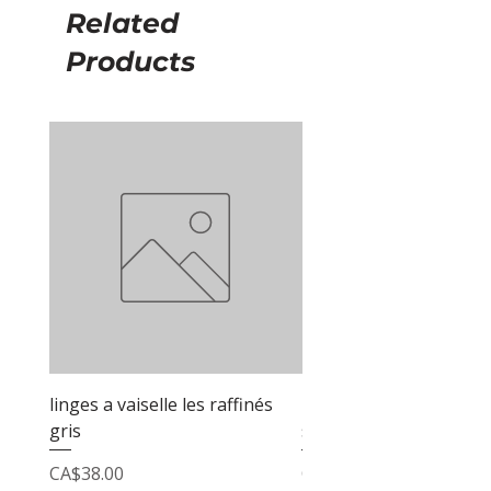
Related
Products
linges a vaiselle les raffinés
linges a vaiselle les raf
gris
sable
Price
Price
CA$38.00
CA$38.00