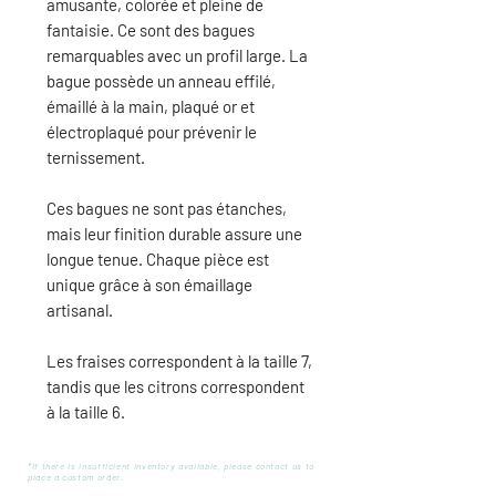
amusante, colorée et pleine de
fantaisie. Ce sont des bagues
remarquables avec un profil large. La
bague possède un anneau effilé,
émaillé à la main, plaqué or et
électroplaqué pour prévenir le
ternissement.
Ces bagues ne sont pas étanches,
mais leur finition durable assure une
longue tenue. Chaque pièce est
unique grâce à son émaillage
artisanal.
Les fraises correspondent à la taille 7,
tandis que les citrons correspondent
à la taille 6.
*If there is insufficient inventory available, please contact us to
place a custom order.