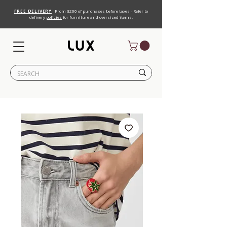
FREE DELIVERY
From $200 of purchases before taxes - Refer to
delivery
policies
for furniture and oversized items.