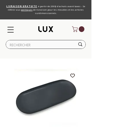
LIVRAISON GRATUITE
à partir de 200$ d'achats avant taxes - Se
référer aux
politiques
de livraison pour les meubles et les articles
surdimensionnés.