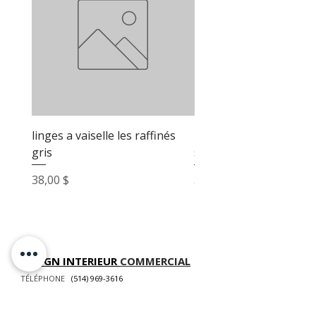
linges a vaiselle les raffinés
linges a vaiselle les raf
gris
sable
Prix
Prix
38,00 $
38,00 $
DESIGN INTERIEUR
COMMERCIAL
TÉLÉPHONE
(514) 969-3616
COURRIEL
info@atelierluxdesign.com