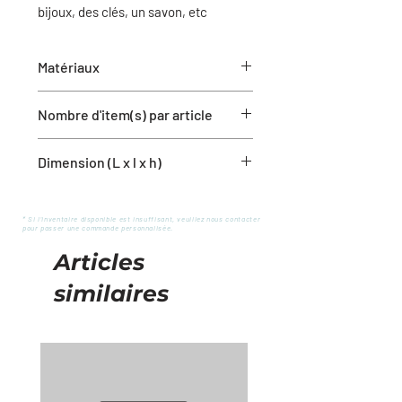
bijoux, des clés, un savon, etc
Matériaux
Métal
Nombre d'item(s) par article
1 plateau
Dimension (L x l x h)
9'' x 3.75''
* Si l'inventaire disponible est insuffisant, veuillez nous contacter
pour passer une commande personnalisée.
Articles
similaires