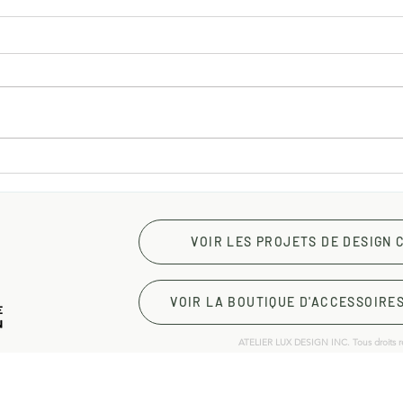
Célébration d'une décennie
Amén
de design commerciale chez
comm
Atelier Lux Design
prod
VOIR LES PROJETS DE DESIGN
VOIR LA BOUTIQUE D'ACCESSOIRE
ATELIER LUX DESIGN INC. Tous droits r