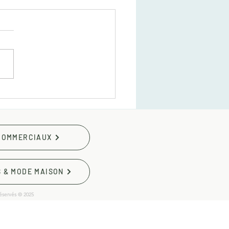
agement de bureau :
ent améliorer la
uctivité de votre équipe
 COMMERCIAUX
S & MODE MAISON
éservés © 2025