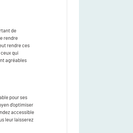
tant de 
se rendre 
eut rendre ces 
 ceux qui 
nt agréables 
able pour ses 
oyen d’optimiser 
endez accessible 
s leur laisserez 