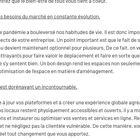
rez que le bien-être de tous vous tient à coeur.
des besoins du marché en constante évolution.
 pandémie a bouleversé nos habitudes de vie. Il est donc impor
ects de votre entreprise. Un point important est que le fait de 
 devient maintenant optionnel pour plusieurs. De ce fait, on v
ttrayants pour faire valoir le déplacement et faire en sorte que
e s’y sentent bien. Un bon design rend les espaces non seuleme
optimisation de l’espace en matière d’aménagement.
est dorénavant un incontournable.
 à jour vos plateformes et à créer une expérience globale agré
os locaux restent physiquement accessibles et ouverts, il y a m
ons et instaurer ou optimiser vos ventes et services en ligne. R
t ne négligez pas la clientèle vulnérable. De cette manière, vou
réel tout changement que vous apportez.