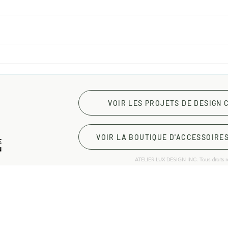
Comment les couleurs
Chai
influencent le comportement
touc
des clients en boutique
clin
esth
VOIR LES PROJETS DE DESIGN
gam
VOIR LA BOUTIQUE D'ACCESSOIRE
ATELIER LUX DESIGN INC. Tous droits r