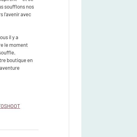
us soufflons nos 
 l’avenir avec 
us il y a 
e 
le moment 
souffle
. 
tre boutique en 
’aventure 
OTOSHOOT