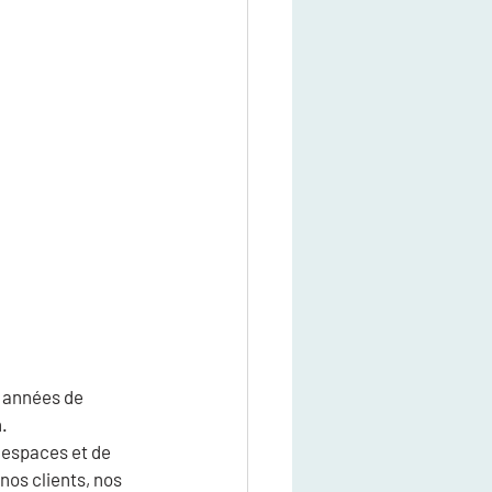
x années de 
.
 espaces et de 
os clients, nos 