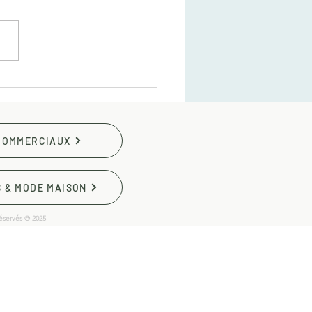
se Finn Sling : une
he de luxe pour les
iques médico-
étiques et haut de
 COMMERCIAUX
me
S & MODE MAISON
éservés © 2025