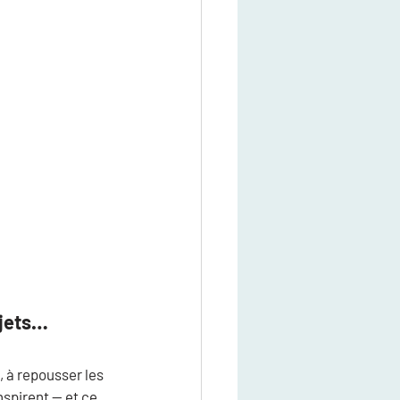
jets… 
 à repousser les 
nspirent — et ce 