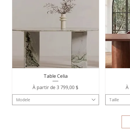
Table Celia
Prix promotionnel
Pr
À partir de
3 799,00 $
À 
Modele
Taille