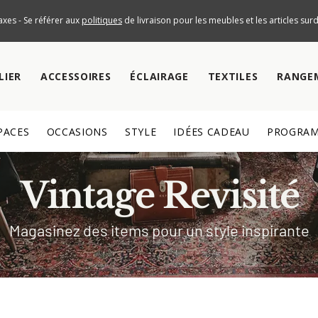
axes - Se référer aux
politiques
de livraison pour les meubles et les articles su
LIER
ACCESSOIRES
ÉCLAIRAGE
TEXTILES
RANGE
PACES
OCCASIONS
STYLE
IDÉES CADEAU
PROGRAM
Vintage Revisité
Magasinez des items pour un style inspirante