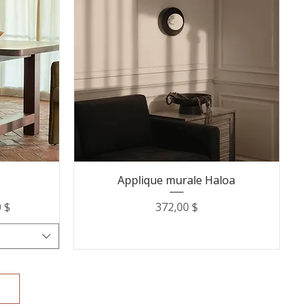
Applique murale Haloa
Prix
0 $
372,00 $