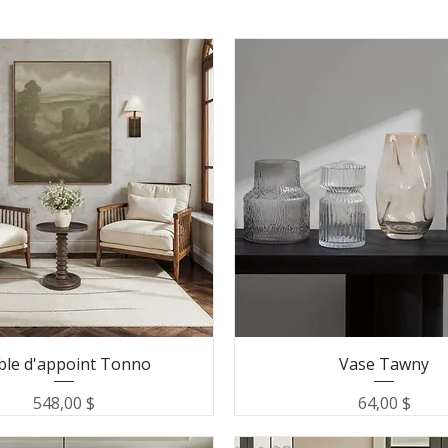
ble d'appoint Tonno
Vase Tawny
Prix
Prix
548,00 $
64,00 $