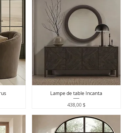
rus
Lampe de table Incanta
Prix
438,00 $