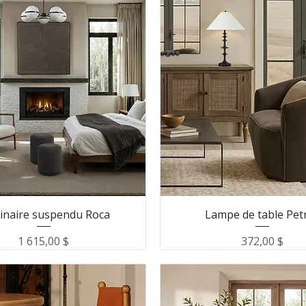
inaire suspendu Roca
Lampe de table Pet
Prix
Prix
1 615,00 $
372,00 $