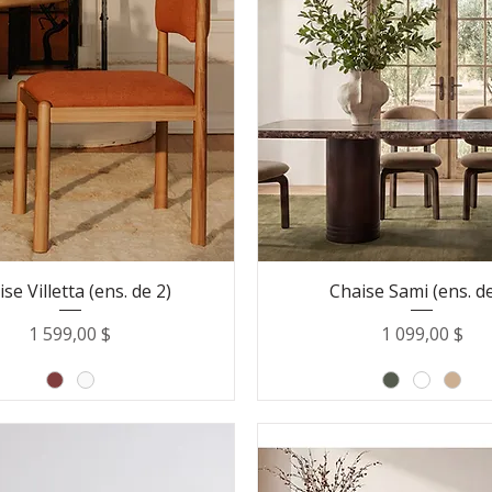
se Villetta (ens. de 2)
Chaise Sami (ens. de
Prix
Prix
1 599,00 $
1 099,00 $