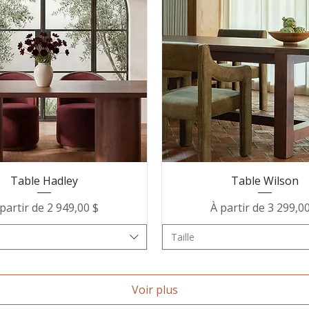
Table Hadley
Table Wilson
ix promotionnel
Prix promotionnel
partir de
2 949,00 $
À partir de
3 299,0
Taille
Voir plus