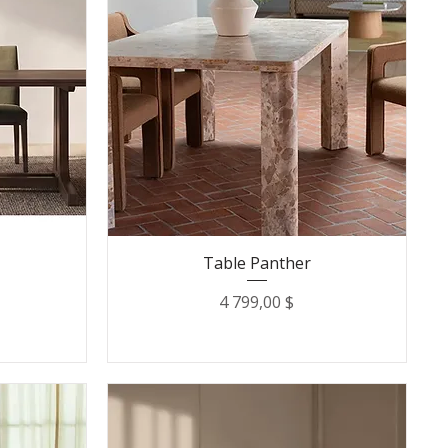
Table Panther
Prix
4 799,00 $