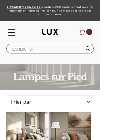
LIVRAISON GRATUITE
à partir de 200$ d'achats avant taxes - Se
référer aux
politiques
de livraison pour les meubles et les articles
surdimensionnés.
Lampes sur Pied