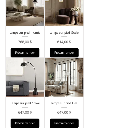
Lampe sur pied Incanta
Lampe sur pied Gusle
Prix
Prix
768,00 $
614,00 $
Précommander
Précommander
Lampe sur pied Cooke
Lampe sur pied Elea
Prix
Prix
647,00 $
647,00 $
Précommander
Précommander