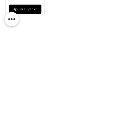
Ajouter au panier
DESIGN INTERIEUR
COMMERCIAL
TÉLÉPHONE
(514) 969-3616
COURRIEL
info@atelierluxdesign.com
BOUTIQUE MODE MAISON
CARTES CADEAUX
NOS POLITIQUES
VOIR LES POLITIQUES DE LIVRAISON
ATELIER LUX DESIGN INC. Tous droits réservés ©
2026 Web Design par
Modella
Marketing
📍
NOUS TROUVER
:
893 chemin des Patriotes, Otterburn Park, QC,
J3H 2A2