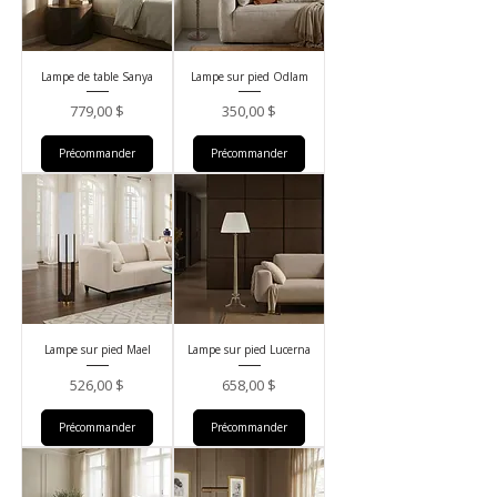
Lampe de table Sanya
Lampe sur pied Odlam
Prix
Prix
779,00 $
350,00 $
Précommander
Précommander
Lampe sur pied Mael
Lampe sur pied Lucerna
Prix
Prix
526,00 $
658,00 $
Précommander
Précommander