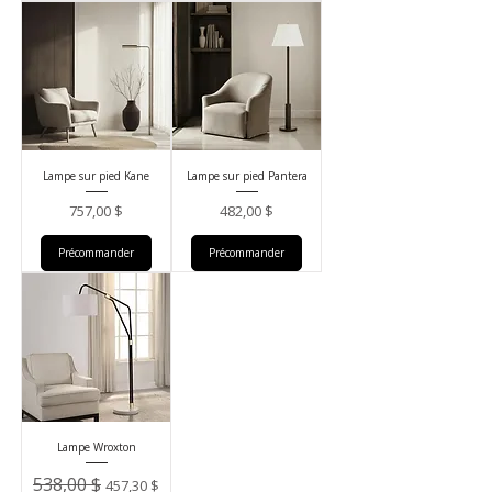
Lampe sur pied Kane
Lampe sur pied Pantera
Prix
Prix
757,00 $
482,00 $
Précommander
Précommander
Lampe Wroxton
Prix original
Prix promotionnel
538,00 $
457,30 $