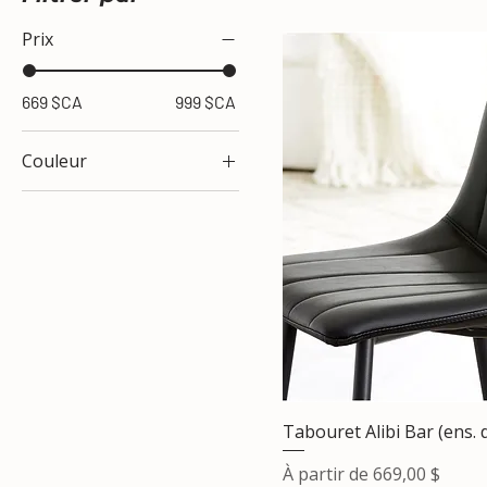
Prix
669 $CA
999 $CA
Couleur
Tabouret Alibi Bar (ens. 
Prix promotionnel
À partir de
669,00 $