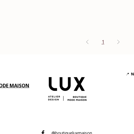
1
📍
N
ODE MAISON
@boutiqueluxmaison