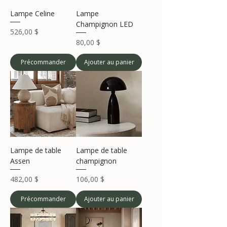
Lampe Celine
Lampe
Champignon LED
Prix
526,00 $
Prix
80,00 $
Précommander
Ajouter au panier
Lampe de table
Lampe de table
Assen
champignon
Prix
Prix
482,00 $
106,00 $
Précommander
Ajouter au panier