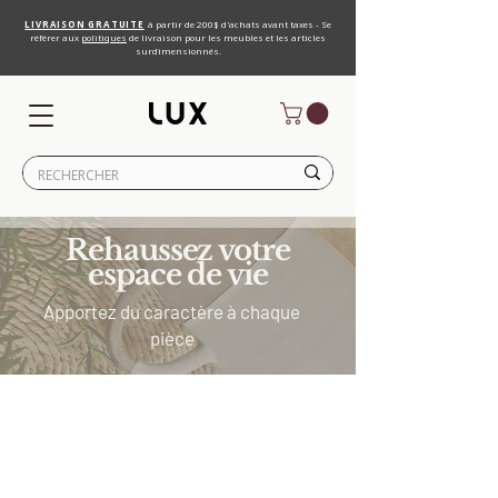
LIVRAISON GRATUITE
à partir de 200$ d'achats avant taxes - Se
référer aux
politiques
de livraison pour les meubles et les articles
surdimensionnés.
Rehaussez votre
espace de vie
Apportez du caractère à chaque
pièce