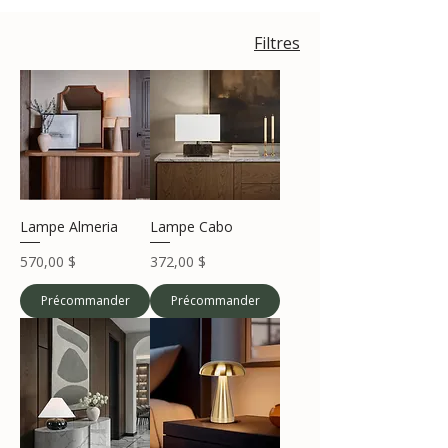
Filtres
Lampe Almeria
Lampe Cabo
Prix
Prix
570,00 $
372,00 $
Précommander
Précommander