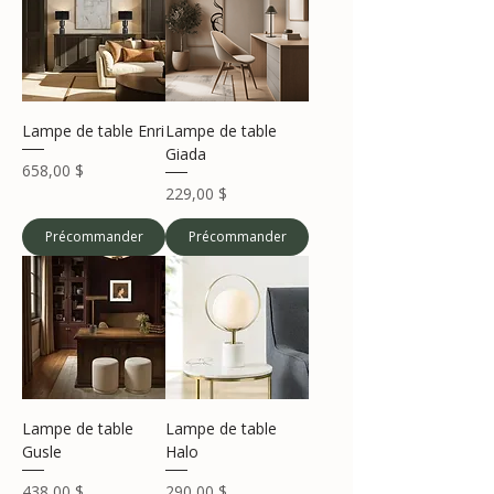
Lampe de table Enri
Lampe de table
Giada
Prix
658,00 $
Prix
229,00 $
Précommander
Précommander
Lampe de table
Lampe de table
Gusle
Halo
Prix
Prix
438,00 $
290,00 $