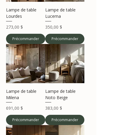
Lampe de table
Lampe de table
Lourdes
Lucerna
Prix
Prix
273,00 $
350,00 $
Précommander
Précommander
Lampe de table
Lampe de table
Milena
Noto Beige
Prix
Prix
691,00 $
383,00 $
Précommander
Précommander