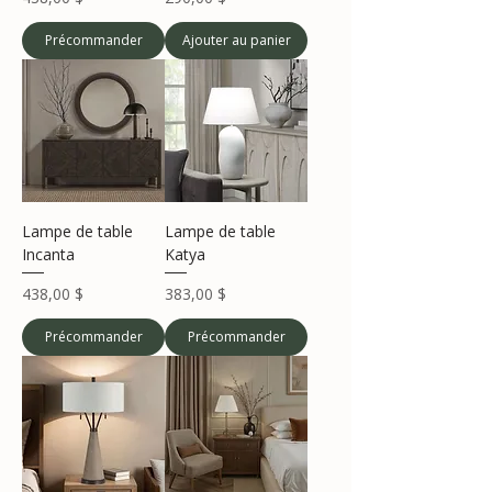
Précommander
Ajouter au panier
Lampe de table
Lampe de table
Incanta
Katya
Prix
Prix
438,00 $
383,00 $
Précommander
Précommander