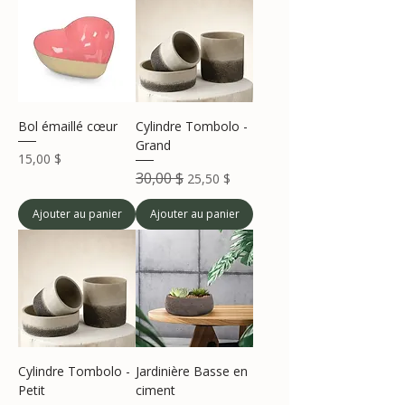
Bol émaillé cœur
Cylindre Tombolo -
Grand
Prix
15,00 $
Prix original
30,00 $
Prix promotionnel
25,50 $
Ajouter au panier
Ajouter au panier
Cylindre Tombolo -
Jardinière Basse en
Petit
ciment