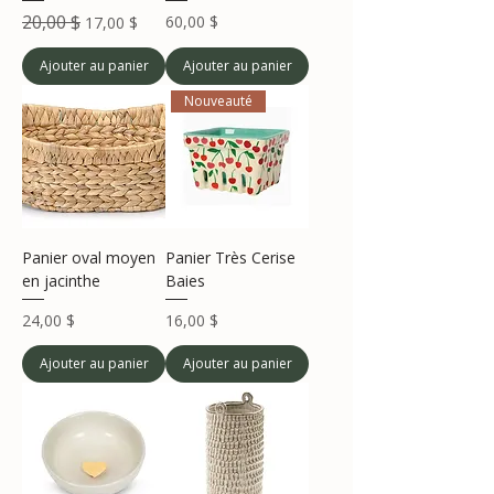
Prix original
20,00 $
Prix promotionnel
Prix
60,00 $
17,00 $
Ajouter au panier
Ajouter au panier
Nouveauté
Panier oval moyen
Panier Très Cerise
en jacinthe
Baies
Prix
Prix
24,00 $
16,00 $
Ajouter au panier
Ajouter au panier