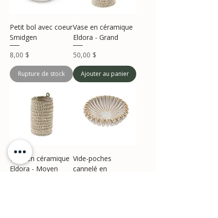
Petit bol avec coeur
Vase en céramique
Smidgen
Eldora - Grand
Prix
Prix
8,00 $
50,00 $
Rupture de stock
Ajouter au panier
Vase en céramique
Vide-poches
Eldora - Moyen
cannelé en
céramique - Petit
Prix
35,00 $
Prix
20,00 $
Ajouter au panier
Ajouter au panier