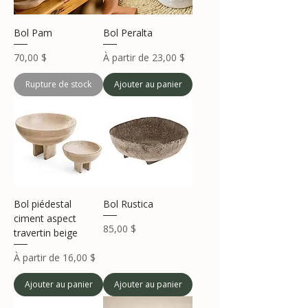
Bol Pam
Bol Peralta
Prix
Prix promotionnel
70,00 $
À partir de
23,00 $
Rupture de stock
Ajouter au panier
Bol piédestal
Bol Rustica
ciment aspect
Prix
85,00 $
travertin beige
Prix promotionnel
À partir de
16,00 $
Ajouter au panier
Ajouter au panier