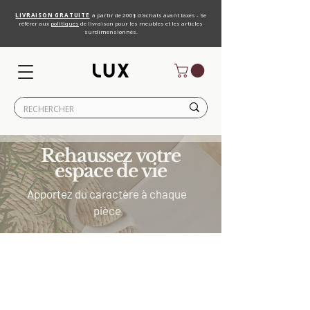
LIVRAISON GRATUITE
à partir de 200$ d'achats avant taxes - Se
référer aux
politiques
de livraison pour les meubles et les articles
surdimensionnés.
Rehaussez votre
espace de vie
Apportez du caractère à chaque
pièce