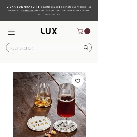
LIVRAISON GRATUITE
à partir de 200$ d'achats avant taxes - Se
référer aux
politiques
de livraison pour les meubles et les articles
surdimensionnés.