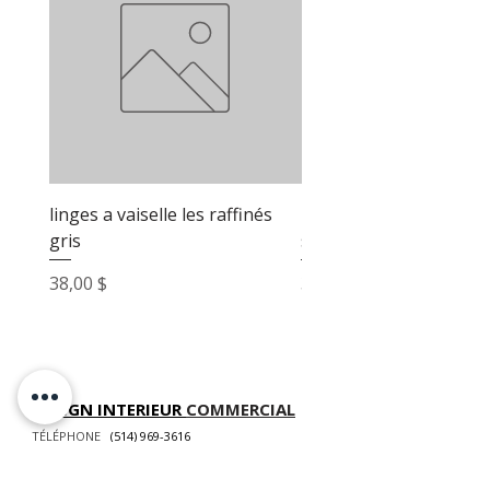
linges a vaiselle les raffinés
linges a vaiselle les raf
gris
sable
Prix
Prix
38,00 $
38,00 $
DESIGN INTERIEUR
COMMERCIAL
TÉLÉPHONE
(514) 969-3616
COURRIEL
info@atelierluxdesign.com